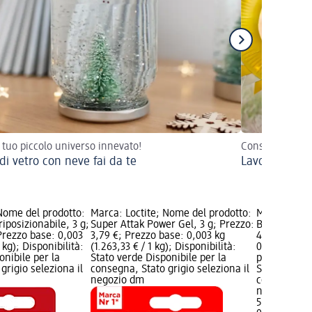
l tuo piccolo universo innevato!
Consigli, idee 
di vetro con neve fai da te
Lavoretti con 
Nome del prodotto:
Marca: Loctite; Nome del prodotto:
Marca: Patt
riposizionabile, 3 g;
Super Attak Power Gel, 3 g; Prezzo:
Blister Mill
Prezzo base: 0,003
3,79 €; Prezzo base: 0,003 kg
44 g; Prezzo
 kg); Disponibilità:
(1.263,33 € / 1 kg); Disponibilità:
0,044 kg (136
onibile per la
Stato verde Disponibile per la
pericolo: irr
grigio seleziona il
consegna, Stato grigio seleziona il
Stato verde 
negozio dm
consegna, St
negozio dm
5,99 €