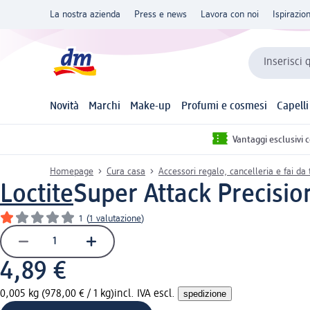
La nostra azienda
Press e news
Lavora con noi
Ispirazio
Inserisci 
Novità
Marchi
Make-up
Profumi e cosmesi
Capelli
Vantaggi esclusivi 
Homepage
Cura casa
Accessori regalo, cancelleria e fai da 
Loctite
Super Attack Precisio
1
(
1 valutazione
)
4,89 €
0,005 kg (978,00 € / 1 kg)
incl. IVA escl.
spedizione