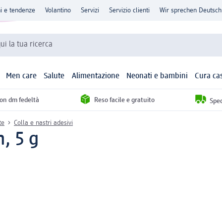
ni e tendenze
Volantino
Servizi
Servizio clienti
Wir sprechen Deutsch
qui la tua ricerca
Men care
Salute
Alimentazione
Neonati e bambini
Cura ca
con dm fedeltà
Reso facile e gratuito
Sped
te
Colla e nastri adesivi
n, 5 g