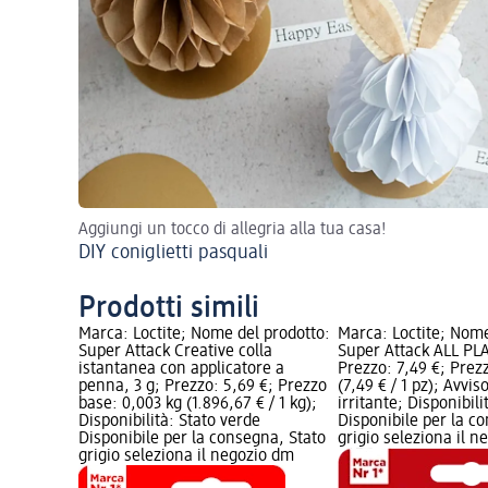
Aggiungi un tocco di allegria alla tua casa!
DIY coniglietti pasquali
Prodotti simili
Marca: Loctite; Nome del prodotto:
Marca: Loctite; Nome
Super Attack Creative colla
Super Attack ALL PLA
istantanea con applicatore a
Prezzo: 7,49 €; Prez
penna, 3 g; Prezzo: 5,69 €; Prezzo
(7,49 € / 1 pz); Avvis
base: 0,003 kg (1.896,67 € / 1 kg);
irritante; Disponibili
Disponibilità: Stato verde
Disponibile per la c
Disponibile per la consegna, Stato
grigio seleziona il 
grigio seleziona il negozio dm