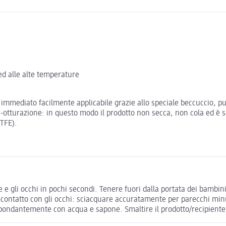
 ed alle alte temperature
ido immediato facilmente applicabile grazie allo speciale beccuccio,
ti-otturazione: in questo modo il prodotto non secca, non cola ed è 
PTFE).
le e gli occhi in pochi secondi. Tenere fuori dalla portata dei bambini
i contatto con gli occhi: sciacquare accuratamente per parecchi minut
abbondantemente con acqua e sapone. Smaltire il prodotto/recipient