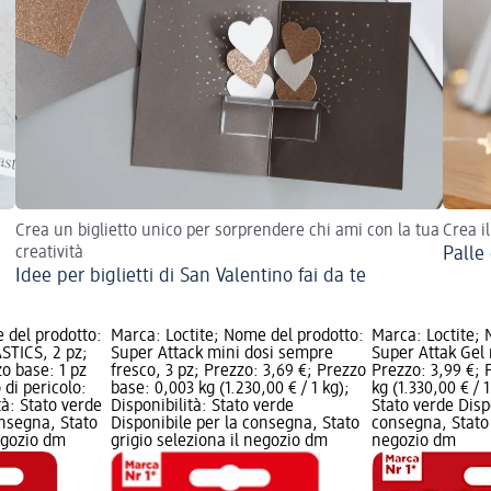
Crea un biglietto unico per sorprendere chi ami con la tua
Crea i
creatività
Palle 
Idee per biglietti di San Valentino fai da te
 del prodotto:
Marca: Loctite; Nome del prodotto:
Marca: Loctite; 
STICS, 2 pz;
Super Attack mini dosi sempre
Super Attak Gel 
zo base: 1 pz
fresco, 3 pz; Prezzo: 3,69 €; Prezzo
Prezzo: 3,99 €; 
o di pericolo:
base: 0,003 kg (1.230,00 € / 1 kg);
kg (1.330,00 € / 1
tà: Stato verde
Disponibilità: Stato verde
Stato verde Disp
onsegna, Stato
Disponibile per la consegna, Stato
consegna, Stato 
negozio dm
grigio seleziona il negozio dm
negozio dm