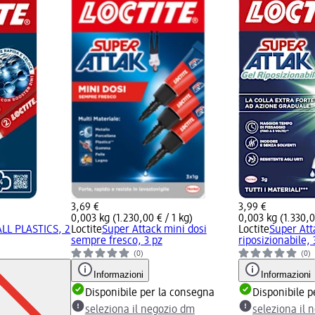
3,69 €
3,99 €
0,003 kg (1.230,00 € / 1 kg)
0,003 kg (1.330,0
ALL PLASTICS, 2
Loctite
Super Attack mini dosi
Loctite
Super Att
sempre fresco, 3 pz
riposizionabile, 
(0)
(0)
Informazioni
Informazioni
Disponibile per la consegna
Disponibile p
seleziona il negozio dm
seleziona il 