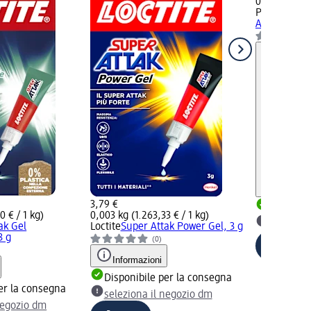
0,044 kg (136
Pattex
Bliste
Attacca&Sta
3,79 €
Disponib
0 € / 1 kg)
0,003 kg (1.263,33 € / 1 kg)
selezion
ak Gel
Loctite
Super Attak Power Gel, 3 g
3 g
(0)
Informazioni
Disponibile per la consegna
er la consegna
seleziona il negozio dm
negozio dm