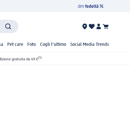
sa
Pet care
Foto
Cogli l'ultimo
Social Media Trends
(1)
izione gratuita da 49 €