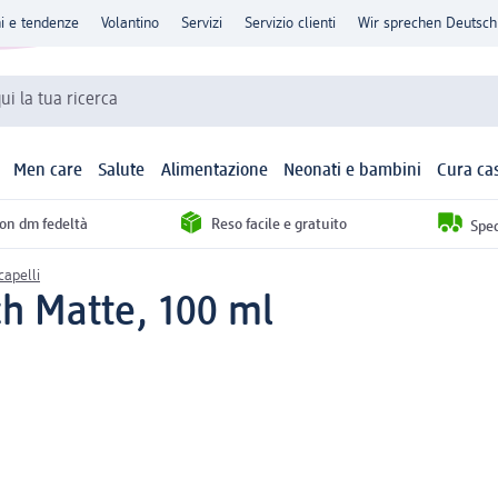
ni e tendenze
Volantino
Servizi
Servizio clienti
Wir sprechen Deutsch
qui la tua ricerca
Men care
Salute
Alimentazione
Neonati e bambini
Cura ca
con dm fedeltà
Reso facile e gratuito
Sped
capelli
h Matte, 100 ml