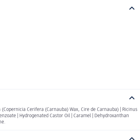
ba (Copernicia Cerifera (Carnauba) Wax, Cire de Carnauba) | Ricinus
m Benzoate | Hydrogenated Castor Oil | Caramel | Dehydroxanthan
ne.