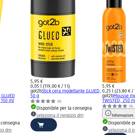
5,95 €
0,05 l (119,00 € / 1 l)
5,95 €
got2b
Stick cera modellante GLUED,
0,25 l (23,80 € / 1
e GLUED
50 g
got2b
Mousse mod
, 150 ml
TWISTED, 250 m
(0)
(0)
Disponibile per la consegna
Informazioni
seleziona il negozio dm
a consegna
Disponibile p
zio dm
seleziona il 