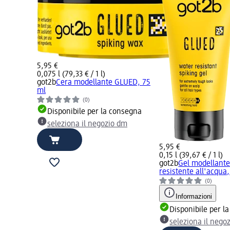
5,95 €
0,075 l (79,33 € / 1 l)
got2b
Cera modellante GLUED, 75
ml
(0)
Disponibile per la consegna
seleziona il negozio dm
5,95 €
0,15 l (39,67 € / 1 l)
got2b
Gel modellant
resistente all'acqua
(0)
Informazioni
Disponibile per l
seleziona il nego