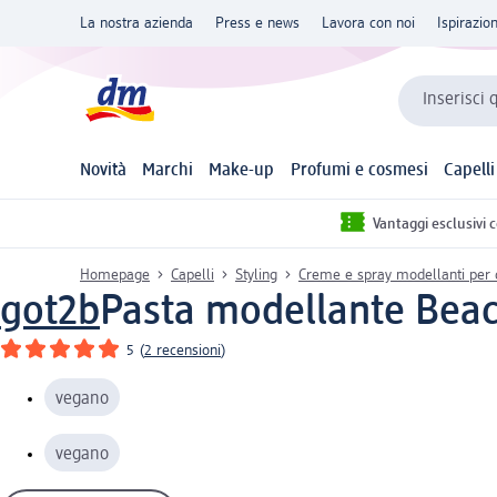
La nostra azienda
Press e news
Lavora con noi
Ispirazio
Inserisci 
Novità
Marchi
Make-up
Profumi e cosmesi
Capelli
Vantaggi esclusivi 
Homepage
Capelli
Styling
Creme e spray modellanti per 
got2b
Pasta modellante Beac
5
(
2 recensioni
)
vegano
vegano