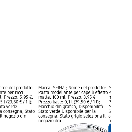
ome del prodotto:
Marca: SEINZ.; Nome del prodotto:
Marca: alve
te per ricci
Pasta modellante per capelli effetto
Pasta modell
; Prezzo: 5,95 €;
matte, 100 ml; Prezzo: 3,95 €;
matte, 100 m
 l (23,80 € / 1 l);
Prezzo base: 0,1 l (39,50 € / 1 l);
Prezzo base: 
tato verde
Marchio dm grafica; Disponibilità:
Marchio dm g
la consegna, Stato
Stato verde Disponibile per la
Stato verde 
 il negozio dm
consegna, Stato grigio seleziona il
consegna, St
negozio dm
negozio dm