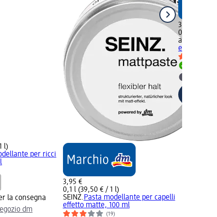
3,45 €
0,1 l (34,50 €
alverde
Past
effetto matt
Disponib
selezion
 l)
ellante per ricci
l
3,95 €
0,1 l (39,50 € / 1 l)
SEINZ.
Pasta modellante per capelli
er la consegna
effetto matte, 100 ml
negozio dm
(19)