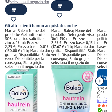
seleziona il negozio dm
Gli altri clienti hanno acquistato anche
Marca: Balea; Nome del
Marca: Balea; Nome del
Marca: B
i
prodotto: Gel anti-brufoli
prodotto: Detergente viso
prodotto
SOS con acido salicilico e
3in1, 150 ml; Prezzo:
pelli im
zinco, 15 ml; Prezzo:
2,65 €; Prezzo base: 0,15 l
ml; Prez
2,25 €; Prezzo base: 0,015 l
(17,67 € / 1 l); Marchio dm
base: 0,0
(150,00 € / 1 l); Marchio dm
grafica; Disponibilità: Stato
Marchio 
e
grafica; Disponibilità: Stato
verde Disponibile per la
Disponibi
verde Disponibile per la
consegna, Stato grigio
Disponibi
consegna, Stato grigio
seleziona il negozio dm
consegna
seleziona il negozio dm
selezion
3,25 €
0,05 l (65
Balea
Cre
impure h
Dispon