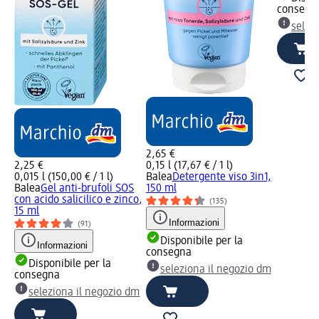
consegn
selez
2,65 €
2,25 €
0,15 l (17,67 € / 1 l)
0,015 l (150,00 € / 1 l)
Balea
Detergente viso 3in1,
n
Balea
Gel anti-brufoli SOS
150 ml
con acido salicilico e zinco,
(135)
15 ml
Informazioni
(91)
Disponibile per la
Informazioni
consegna
Disponibile per la
seleziona il negozio dm
consegna
dm
seleziona il negozio dm