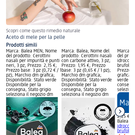
Scopri come questo rimedio naturale
Aceto di mele per la pelle
Prodotti simili
Marca: Balea MEN; Nome
Marca: Balea; Nome del
Marca: 
del prodotto: Cerottini
prodotto: Cerottini nasali
del prodo
nasali per impurità e punti
con carbone attivo, 3 pz;
idrocollo
neri, 3 pz; Prezzo: 2,15 €;
Prezzo: 1,95 €; Prezzo
brufoli C
Prezzo base: 3 pz (0,72 € / 1
base: 3 pz (0,65 € / 1 pz);
Prezzo: 
pz); Marchio dm grafica;
Marchio dm grafica;
grafica; 
Disponibilità: Stato verde
Disponibilità: Stato verde
verde Dis
Disponibile per la
Disponibile per la
consegna
consegna, Stato grigio
consegna, Stato grigio
selezion
seleziona il negozio dm
seleziona il negozio dm
2,25 €
Balea M
idrocollo
brufoli C