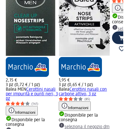
Info
Dispon
consegn
selez
2,15 €
1,95 €
3 pz (0,72 € / 1 pz)
3 pz (0,65 € / 1 pz)
Balea MEN
Cerottini nasali
Balea
Cerottini nasali con
per impurità e punti neri, 3
carbone attivo, 3 pz
pz
(85)
(141)
Informazioni
Informazioni
Disponibile per la
Disponibile per la
consegna
consegna
seleziona il negozio dm