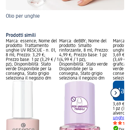
Olio per unghie
Co
Un
Prodotti simili
Marca: essence; Nome del
Marca: deBBY; Nome del
Marca: a
prodotto: Trattamento
prodotto: Smalto
prodotto
unghie UV RESCUE - n. 01,
rinforzante, 8 ml; Prezzo:
unghie, 
8 ml; Prezzo: 3,29 €;
4,99 €; Prezzo base: 1 pz
3,69 €; P
Prezzo base: 1 pz (3,29 € / 1
(4,99 € / 1 pz);
(3,69 € /
pz); Disponibilità: Stato
Disponibilità: Stato verde
grafica; 
verde Disponibile per la
Disponibile per la
verde Dis
consegna, Stato grigio
consegna, Stato grigio
consegna
seleziona il negozio dm
seleziona il negozio dm
selezion
3,69 €
1 pz (3,69
alverde
R
unghie, 
Dispon