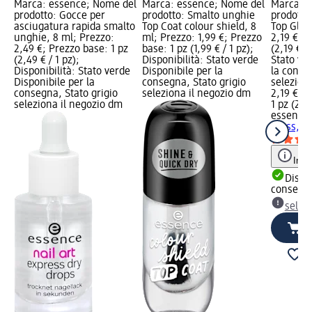
Marca: essence; Nome del
Marca: essence; Nome del
Marca: e
prodotto: Gocce per
prodotto: Smalto unghie
prodotto
asciugatura rapida smalto
Top Coat colour shield, 8
Top Glos
unghie, 8 ml; Prezzo:
ml; Prezzo: 1,99 €; Prezzo
2,19 €; P
2,49 €; Prezzo base: 1 pz
base: 1 pz (1,99 € / 1 pz);
(2,19 € /
(2,49 € / 1 pz);
Disponibilità: Stato verde
Stato ve
Disponibilità: Stato verde
Disponibile per la
la conse
Disponibile per la
consegna, Stato grigio
selezion
consegna, Stato grigio
seleziona il negozio dm
2,19 €
seleziona il negozio dm
1 pz (2,19
essence
Gloss, 8
Info
Dispon
consegn
selez