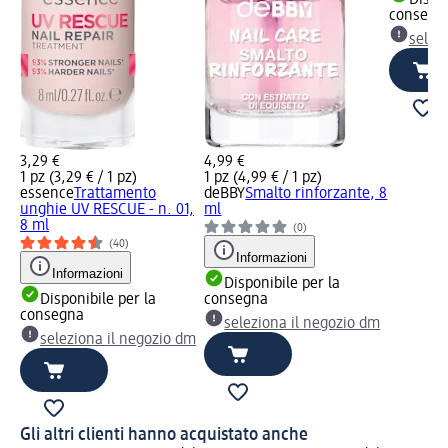
consegn
selez
3,29 €
4,99 €
1 pz (3,29 € / 1 pz)
1 pz (4,99 € / 1 pz)
essence
Trattamento
deBBY
Smalto rinforzante, 8
unghie UV RESCUE - n. 01,
ml
8 ml
(0)
(40)
Informazioni
Informazioni
Disponibile per la
Disponibile per la
consegna
consegna
seleziona il negozio dm
seleziona il negozio dm
Gli altri clienti hanno acquistato anche