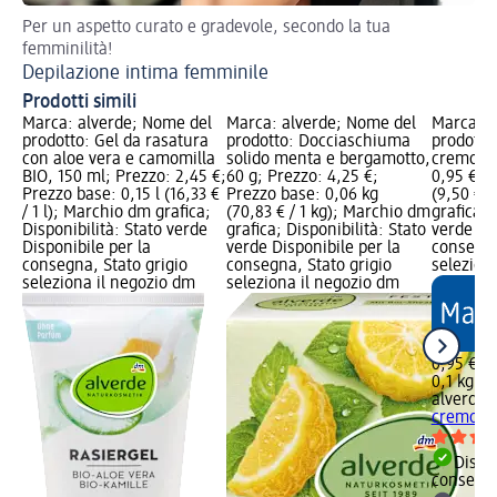
Per un aspetto curato e gradevole, secondo la tua
femminilità!
Depilazione intima femminile
Prodotti simili
Marca: alverde; Nome del
Marca: alverde; Nome del
Marca: a
prodotto: Gel da rasatura
prodotto: Docciaschiuma
prodotto
con aloe vera e camomilla
solido menta e bergamotto,
cremoso,
BIO, 150 ml; Prezzo: 2,45 €;
60 g; Prezzo: 4,25 €;
0,95 €; P
Prezzo base: 0,15 l (16,33 €
Prezzo base: 0,06 kg
(9,50 € /
/ 1 l); Marchio dm grafica;
(70,83 € / 1 kg); Marchio dm
grafica; 
Disponibilità: Stato verde
grafica; Disponibilità: Stato
verde Dis
Disponibile per la
verde Disponibile per la
consegna
consegna, Stato grigio
consegna, Stato grigio
selezion
seleziona il negozio dm
seleziona il negozio dm
0,95 €
0,1 kg (9
alverde
S
cremoso,
Dispon
consegn