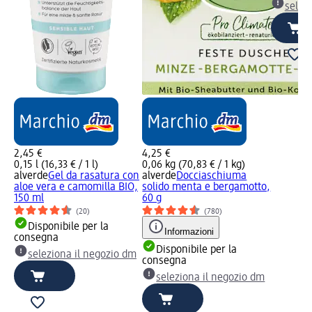
selez
2,45 €
4,25 €
0,15 l (16,33 € / 1 l)
0,06 kg (70,83 € / 1 kg)
alverde
Gel da rasatura con
alverde
Docciaschiuma
aloe vera e camomilla BIO,
solido menta e bergamotto,
150 ml
60 g
(20)
(780)
Disponibile per la
Informazioni
consegna
Disponibile per la
seleziona il negozio dm
consegna
seleziona il negozio dm