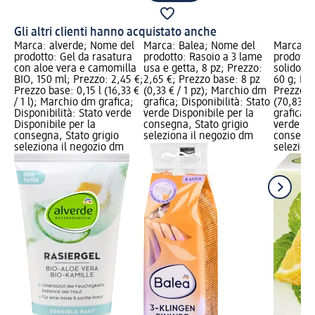
Gli altri clienti hanno acquistato anche
Marca: alverde; Nome del
Marca: Balea; Nome del
Marca: a
prodotto: Gel da rasatura
prodotto: Rasoio a 3 lame
prodotto
con aloe vera e camomilla
usa e getta, 8 pz; Prezzo:
solido m
BIO, 150 ml; Prezzo: 2,45 €;
2,65 €; Prezzo base: 8 pz
60 g; Pre
Prezzo base: 0,15 l (16,33 €
(0,33 € / 1 pz); Marchio dm
Prezzo b
/ 1 l); Marchio dm grafica;
grafica; Disponibilità: Stato
(70,83 € 
Disponibilità: Stato verde
verde Disponibile per la
grafica; 
Disponibile per la
consegna, Stato grigio
verde Dis
consegna, Stato grigio
seleziona il negozio dm
consegna
seleziona il negozio dm
selezion