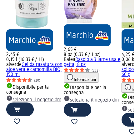
2,65 €
2,45 €
8 pz (0,33 € / 1 pz)
4,25 €
0,15 l (16,33 € / 1 l)
Balea
Rasoio a 3 lame usa e
0,06 kg (
alverde
Gel da rasatura con
getta, 8 pz
alverde
D
aloe vera e camomilla BIO,
solido m
(232)
150 ml
60 g
Informazioni
(20)
Disponibile per la
Disponibile per la
Info
consegna
consegna
Dispon
seleziona il negozio dm
seleziona il negozio dm
consegn
selez