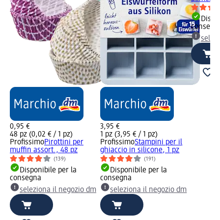
Dispon
consegn
selez
0,95 €
3,95 €
48 pz (0,02 € / 1 pz)
1 pz (3,95 € / 1 pz)
Profissimo
Pirottini per
Profissimo
Stampini per il
muffin assort., 48 pz
ghiaccio in silicone, 1 pz
(139)
(191)
Disponibile per la
Disponibile per la
consegna
consegna
seleziona il negozio dm
seleziona il negozio dm