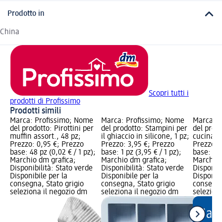
Prodotto in
China
Scopri tutti i
prodotti di Profissimo
Prodotti simili
Marca: Profissimo; Nome
Marca: Profissimo; Nome
Marca: P
del prodotto: Pirottini per
del prodotto: Stampini per
del prod
muffin assort., 48 pz;
il ghiaccio in silicone, 1 pz;
cucina in
Prezzo: 0,95 €; Prezzo
Prezzo: 3,95 €; Prezzo
Prezzo: 
base: 48 pz (0,02 € / 1 pz);
base: 1 pz (3,95 € / 1 pz);
base: 1 p
Marchio dm grafica;
Marchio dm grafica;
Marchio 
Disponibilità: Stato verde
Disponibilità: Stato verde
Disponibi
Disponibile per la
Disponibile per la
Disponibi
consegna, Stato grigio
consegna, Stato grigio
consegna
seleziona il negozio dm
seleziona il negozio dm
selezion