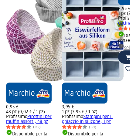
2,95 €
1 pz (2,95
Profissi
cucina in
Dispon
consegn
selez
0,95 €
3,95 €
48 pz (0,02 € / 1 pz)
1 pz (3,95 € / 1 pz)
Profissimo
Pirottini per
Profissimo
Stampini per il
muffin assort., 48 pz
ghiaccio in silicone, 1 pz
(139)
(191)
Disponibile per la
Disponibile per la