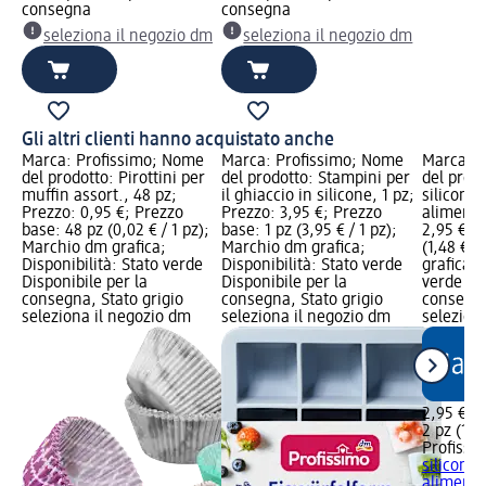
consegna
consegna
seleziona il negozio dm
seleziona il negozio dm
Gli altri clienti hanno acquistato anche
Marca: Profissimo; Nome
Marca: Profissimo; Nome
Marca: P
del prodotto: Pirottini per
del prodotto: Stampini per
del prod
muffin assort., 48 pz;
il ghiaccio in silicone, 1 pz;
silicone r
Prezzo: 0,95 €; Prezzo
Prezzo: 3,95 €; Prezzo
alimenti,
base: 48 pz (0,02 € / 1 pz);
base: 1 pz (3,95 € / 1 pz);
2,95 €; 
Marchio dm grafica;
Marchio dm grafica;
(1,48 € /
Disponibilità: Stato verde
Disponibilità: Stato verde
grafica; 
Disponibile per la
Disponibile per la
verde Dis
consegna, Stato grigio
consegna, Stato grigio
consegna
seleziona il negozio dm
seleziona il negozio dm
selezion
2,95 €
2 pz (1,48
Profissi
silicone r
alimenti,