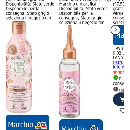
Disponibilità: Stato verde
Marchio dm grafica;
(97,50 € 
Disponibile per la
Disponibilità: Stato verde
grafica; 
consegna, Stato grigio
Disponibile per la
verde Dis
seleziona il negozio dm
consegna, Stato grigio
consegna
seleziona il negozio dm
selezion
1,95 €
0,02 l (97
LANGHA
ristruttu
Intense..
Dispon
consegn
selez