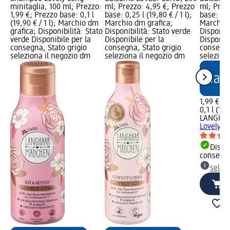
minitaglia, 100 ml; Prezzo:
ml; Prezzo: 4,95 €; Prezzo
ml; Prez
1,99 €; Prezzo base: 0,1 l
base: 0,25 l (19,80 € / 1 l);
base: 0,1 
(19,90 € / 1 l); Marchio dm
Marchio dm grafica;
Marchio 
grafica; Disponibilità: Stato
Disponibilità: Stato verde
Disponibi
verde Disponibile per la
Disponibile per la
Disponibi
consegna, Stato grigio
consegna, Stato grigio
consegna
seleziona il negozio dm
seleziona il negozio dm
selezion
1,99 €
0,1 l (19,
LANGHA
Lovely L
Dispon
consegn
selez