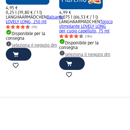
4,95 €
0,25 l (19,80 € / 1 l)
4,99 €
LANGHAARMÄDCHEN
Balsamo
0,075 l (66,53 € / 1 l)
LOVELY LONG, 250 ml
LANGHAARMÄDCHEN
Tonico
stimolante LOVELY LONG
(95)
per cuoio capelluto, 75 ml
Disponibile per la
(184)
consegna
Disponibile per la
seleziona il negozio dm
consegna
seleziona il negozio dm