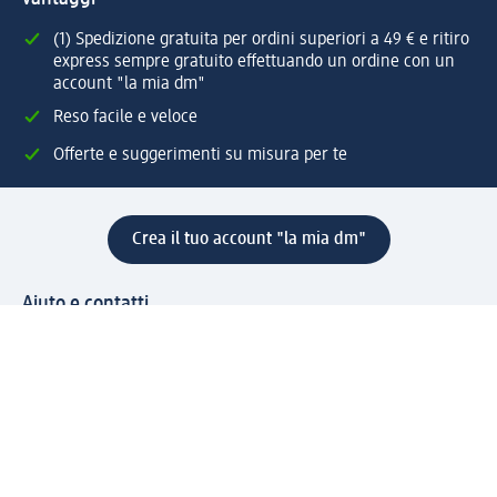
(1) Spedizione gratuita per ordini superiori a 49 € e ritiro
express sempre gratuito effettuando un ordine con un
account "la mia dm"
Reso facile e veloce
Offerte e suggerimenti su misura per te
Crea il tuo account "la mia dm"
Aiuto e contatti
Servizi
Servizio clienti
Spedizione e consegna
Reso e rimborso
L'azienda
La nostra azienda
Corporate Responsibility