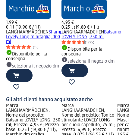
1,99 €
4,95 €
0,1 l (19,90 € / 1 l)
0,25 l (19,80 € / 1 l)
LANGHAARMÄDCHEN
Shampoo
LANGHAARMÄDCHEN
Balsamo
Lovely Long minitaglia, 100
LOVELY LONG, 250 ml
ml
(95)
(15)
Disponibile per la
Disponibile per la
consegna
consegna
seleziona il negozio dm
seleziona il negozio dm
Gli altri clienti hanno acquistato anche
Marca:
Marca:
Marca:
LANGHAARMÄDCHEN;
LANGHAARMÄDCHEN;
LANGHA
Nome del prodotto:
Nome del prodotto: Tonico
Nome del
Balsamo LOVELY LONG, 250
stimolante LOVELY LONG
Maschera
ml; Prezzo: 4,95 €; Prezzo
per cuoio capelluto, 75 ml;
per capel
base: 0,25 l (19,80 € / 1 l);
Prezzo: 4,99 €; Prezzo
minitagl
Marchio dm grafica;
base: 0,075 l (66,53 € / 1 l);
1,95 €; P