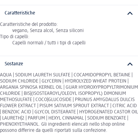
Caratteristiche
Caratteristiche del prodotto:
vegano, Senza alcol, Senza siliconi
Tipo di capelli:
Capelli normali / tutti i tipi di capelli
Sostanze
AQUA | SODIUM LAURETH SULFATE | COCAMIDOPROPYL BETAINE |
SODIUM CHLORIDE | GLYCERIN | HYDROLYZED WHEAT PROTEIN |
ARGANIA SPINOSA KERNEL OIL | GUAR HYDROXYPROPYLTRIMONIUM
CHLORIDE | BIS|(ISOSTEAROYL/OLEOYL ISOPROPYL) DIMONIUM
METHOSULFATE | COCO|GLUCOSIDE | PRUNUS AMYGDALUS DULCIS
FLOWER EXTRACT | PISUM SATIVUM SPROUT EXTRACT | CITRIC ACID
| BENZOIC ACID | GLYCOL DISTEARATE | HYDROGENATED CASTOR OIL
| LAURETH|2 | PARFUM | HEXYL CINNAMAL | SODIUM BENZOATE |
PHENOXYETHANOL. Gli ingredienti elencati nello shop online
possono differire da quelli riportati sulla confezione.