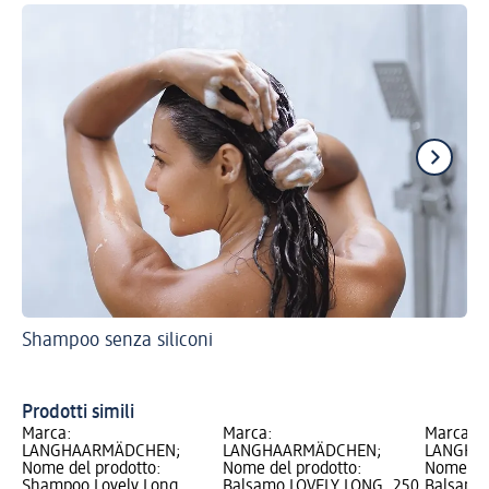
Shampoo senza siliconi
Sh
Prodotti simili
Marca:
Marca:
Marca:
LANGHAARMÄDCHEN;
LANGHAARMÄDCHEN;
LANGHA
Nome del prodotto:
Nome del prodotto:
Nome del
Shampoo Lovely Long
Balsamo LOVELY LONG, 250
Balsamo 