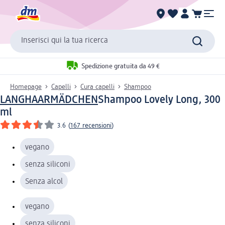
Inserisci qui la tua ricerca
Spedizione gratuita da 49 €
Homepage
Capelli
Cura capelli
Shampoo
LANGHAARMÄDCHEN
Shampoo Lovely Long, 300
ml
3.6
(
167 recensioni
)
vegano
senza siliconi
Senza alcol
vegano
senza siliconi