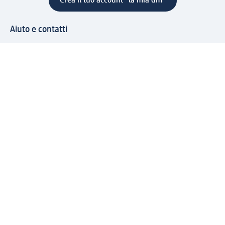
Crea il tuo account "la mia dm"
Aiuto e contatti
Servizi
Servizio clienti
Spedizione e consegna
Reso e rimborso
L'azienda
La nostra azienda
Corporate Responsibility
Lavora con noi
Press e news
Espansione
Un mondo di prodotti
Il mondo dm
Punti vendita
Il nostro Journal
Vivere consapevoli con dm
Sigilli e certificazioni