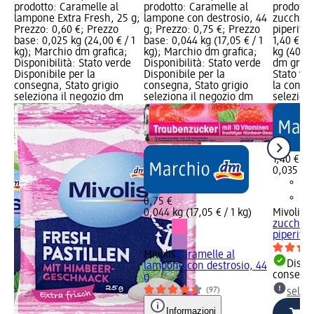
prodotto: Caramelle al
prodotto: Caramelle al
prodotto
,
lampone Extra Fresh, 25 g;
lampone con destrosio, 44
zucchero
Prezzo: 0,60 €; Prezzo
g; Prezzo: 0,75 €; Prezzo
piperita,
base: 0,025 kg (24,00 € / 1
base: 0,044 kg (17,05 € / 1
1,40 €; 
dm
kg); Marchio dm grafica;
kg); Marchio dm grafica;
kg (40,00
ato
Disponibilità: Stato verde
Disponibilità: Stato verde
dm grafic
Disponibile per la
Disponibile per la
Stato ve
consegna, Stato grigio
consegna, Stato grigio
la conse
seleziona il negozio dm
seleziona il negozio dm
selezion
1,40 €
0,035 kg 
0,75 €
0,044 kg (17,05 € / 1 kg)
Mivolis
M
zucchero
piperita,
Mivolis
Caramelle al
Dispon
lampone con destrosio, 44
consegn
g
(97)
selez
Informazioni