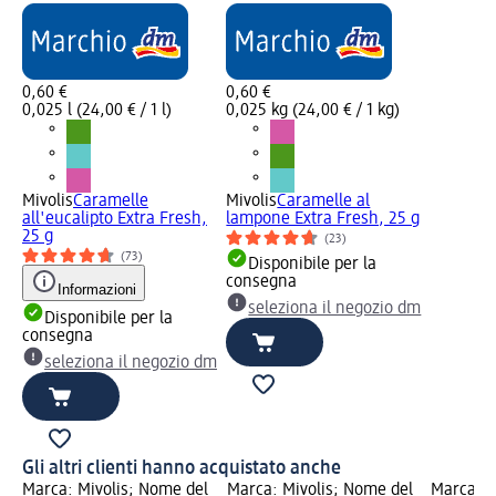
0,60 €
0,60 €
0,025 l (24,00 € / 1 l)
0,025 kg (24,00 € / 1 kg)
Mivolis
Caramelle
Mivolis
Caramelle al
all'eucalipto Extra Fresh,
lampone Extra Fresh, 25 g
25 g
(23)
(73)
Disponibile per la
consegna
Informazioni
seleziona il negozio dm
Disponibile per la
consegna
seleziona il negozio dm
Gli altri clienti hanno acquistato anche
l
Marca: Mivolis; Nome del
Marca: Mivolis; Nome del
Marca: M