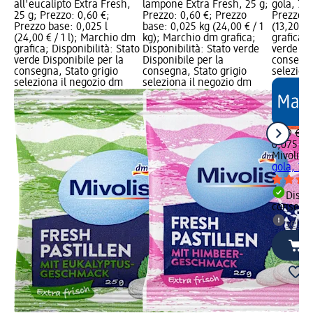
all'eucalipto Extra Fresh,
lampone Extra Fresh, 25 g;
gola, 75 
25 g; Prezzo: 0,60 €;
Prezzo: 0,60 €; Prezzo
Prezzo b
Prezzo base: 0,025 l
base: 0,025 kg (24,00 € / 1
(13,20 € 
(24,00 € / 1 l); Marchio dm
kg); Marchio dm grafica;
grafica; 
grafica; Disponibilità: Stato
Disponibilità: Stato verde
verde Dis
verde Disponibile per la
Disponibile per la
consegna
consegna, Stato grigio
consegna, Stato grigio
selezion
seleziona il negozio dm
seleziona il negozio dm
0,99 €
0,075 kg 
Mivolis
C
gola, 75 
Dispon
consegn
selez