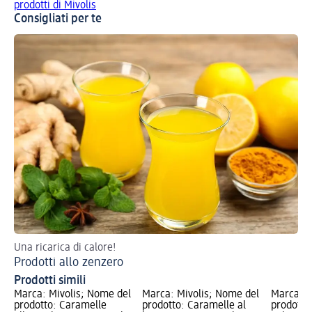
prodotti di Mivolis
Consigliati per te
Una ricarica di calore!
Il 
Prodotti allo zenzero
Pr
Prodotti simili
Marca: Mivolis; Nome del
Marca: Mivolis; Nome del
Marca: M
prodotto: Caramelle
prodotto: Caramelle al
prodotto