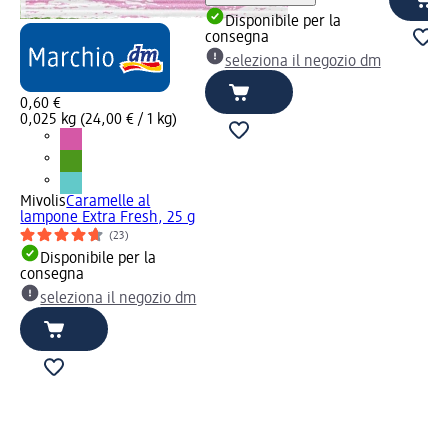
Disponibile per la
consegna
seleziona il negozio dm
0,60 €
0,025 kg (24,00 € / 1 kg)
Mivolis
Caramelle al
,
lampone Extra Fresh, 25 g
(23)
Disponibile per la
consegna
seleziona il negozio dm
dm