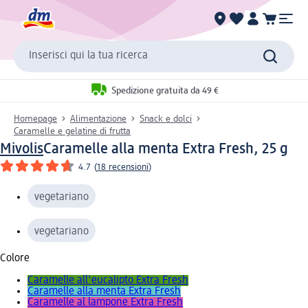
Inserisci qui la tua ricerca
Spedizione gratuita da 49 €
Homepage
Alimentazione
Snack e dolci
Caramelle e gelatine di frutta
Mivolis
Caramelle alla menta Extra Fresh, 25 g
4.7
(
18 recensioni
)
vegetariano
vegetariano
Colore
Caramelle all'eucalipto Extra Fresh
Caramelle alla menta Extra Fresh
Caramelle al lampone Extra Fresh