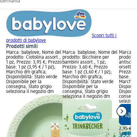
Germania
Scopri tutti i
prodotti di babylove
Prodotti simili
Marca: babylove; Nome del
Marca: babylove; Nome del
Marca: b
prodotto: Ciotolina assort.,
prodotto: Bicchiere per
prodotto:
1 pz; Prezzo: 3,95 €; Prezzo
bambini assort., 1 pz;
antiscivo
base: 1 pz (3,95 € / 1 pz);
Prezzo: 3,60 €; Prezzo
orsetto a
Marchio dm grafica;
base: 1 pz (3,60 € / 1 pz);
Prezzo: 
Disponibilità: Stato verde
Marchio dm grafica;
base: 1 p
Disponibile per la
Disponibilità: Stato verde
Marchio 
consegna, Stato grigio
Disponibile per la
Disponibi
seleziona il negozio dm
consegna, Stato grigio
Disponibi
seleziona il negozio dm
consegna
selezion
2,95 €
1 pz (2,95