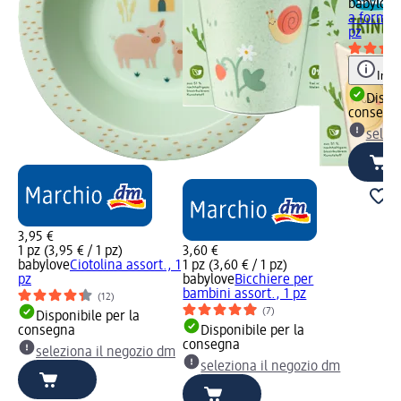
babylove
a forma d
pz
Info
Dispon
consegn
selez
3,95 €
1 pz (3,95 € / 1 pz)
3,60 €
babylove
Ciotolina assort., 1
1 pz (3,60 € / 1 pz)
pz
babylove
Bicchiere per
bambini assort., 1 pz
(12)
(7)
Disponibile per la
consegna
Disponibile per la
consegna
seleziona il negozio dm
seleziona il negozio dm