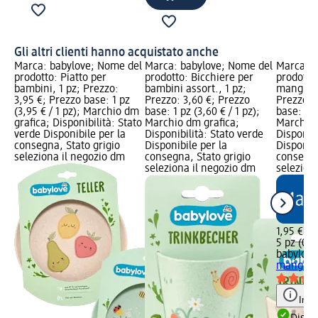
Gli altri clienti hanno acquistato anche
Marca: babylove; Nome del
Marca: babylove; Nome del
Marca: b
prodotto: Piatto per
prodotto: Bicchiere per
prodotto
bambini, 1 pz; Prezzo:
bambini assort., 1 pz;
mangiare
3,95 €; Prezzo base: 1 pz
Prezzo: 3,60 €; Prezzo
Prezzo: 
(3,95 € / 1 pz); Marchio dm
base: 1 pz (3,60 € / 1 pz);
base: 5 p
grafica; Disponibilità: Stato
Marchio dm grafica;
Marchio 
verde Disponibile per la
Disponibilità: Stato verde
Disponibi
consegna, Stato grigio
Disponibile per la
Disponibi
seleziona il negozio dm
consegna, Stato grigio
consegna
seleziona il negozio dm
selezion
1,95 €
5 pz (0,3
babylove
mangiare
Info