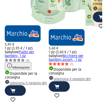
Dispon
consegn
selez
3,95 €
1 pz (3,95 € / 1 pz)
3,60 €
babylove
Piatto per
1 pz (3,60 € / 1 pz)
bambini, 1 pz
babylove
Bicchiere per
bambini assort., 1 pz
(0)
(7)
Informazioni
Disponibile per la
consegna
Disponibile per la
consegna
seleziona il negozio dm
seleziona il negozio dm