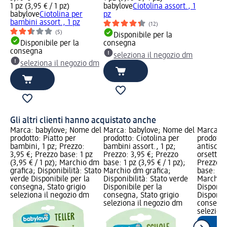
1 pz (3,95 € / 1 pz)
babylove
Ciotolina assort., 1
babylove
Ciotolina per
pz
bambini assort., 1 pz
(12)
(5)
Disponibile per la
Disponibile per la
consegna
consegna
seleziona il negozio dm
seleziona il negozio dm
Gli altri clienti hanno acquistato anche
Marca: babylove; Nome del
Marca: babylove; Nome del
Marca: b
prodotto: Piatto per
prodotto: Ciotolina per
prodotto:
bambini, 1 pz; Prezzo:
bambini assort., 1 pz;
antiscivo
3,95 €; Prezzo base: 1 pz
Prezzo: 3,95 €; Prezzo
orsetto a
(3,95 € / 1 pz); Marchio dm
base: 1 pz (3,95 € / 1 pz);
Prezzo: 
grafica; Disponibilità: Stato
Marchio dm grafica;
base: 1 p
verde Disponibile per la
Disponibilità: Stato verde
Marchio 
consegna, Stato grigio
Disponibile per la
Disponibi
seleziona il negozio dm
consegna, Stato grigio
Disponibi
seleziona il negozio dm
consegna
selezion