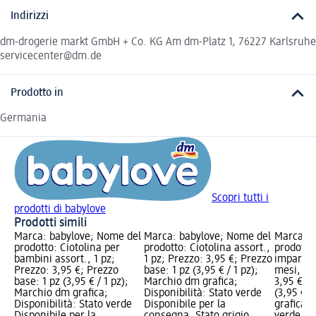
Indirizzi
dm-drogerie markt GmbH + Co. KG Am dm-Platz 1, 76227 Karlsruhe
servicecenter@dm.de
Prodotto in
Germania
Scopri tutti i
prodotti di babylove
Prodotti simili
Marca: babylove; Nome del
Marca: babylove; Nome del
Marca: b
prodotto: Ciotolina per
prodotto: Ciotolina assort.,
prodotto
bambini assort., 1 pz;
1 pz; Prezzo: 3,95 €; Prezzo
imparare
Prezzo: 3,95 €; Prezzo
base: 1 pz (3,95 € / 1 pz);
mesi, ass
base: 1 pz (3,95 € / 1 pz);
Marchio dm grafica;
3,95 €; P
Marchio dm grafica;
Disponibilità: Stato verde
(3,95 € /
Disponibilità: Stato verde
Disponibile per la
grafica; 