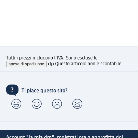
Tutti i prezzi includono l'IVA. Sono escluse le
spese di spedizione
.
(§) Questo articolo non è scontabile.
Ti piace questo sito?
Account "la mia dm": registrati ora e approfitta dei