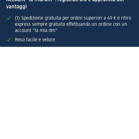
vantaggi
(1) Spedizione gratuita per ordini superiori a 49 € e ritiro
express sempre gratuito effettuando un ordine con un
account "la mia dm"
Reso facile e veloce
Offerte e suggerimenti su misura per te
Crea il tuo account "la mia dm"
Aiuto e contatti
Servizi
Servizio clienti
Spedizione e consegna
Reso e rimborso
L'azienda