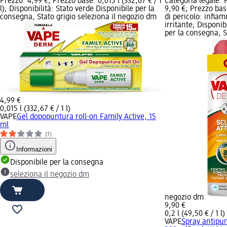
Prezzo: 4,99 €; Prezzo base: 0,015 l (332,67 € / 1
Categoria legale: P
l); Disponibilità: Stato verde Disponibile per la
9,90 €; Prezzo base
consegna, Stato grigio seleziona il negozio dm
di pericolo: infiam
irritante; Disponib
per la consegna, St
4,99 €
0,015 l (332,67 € / 1 l)
VAPE
Gel dopopuntura roll-on Family Active, 15
ml
(1)
Informazioni
Disponibile per la consegna
seleziona il negozio dm
negozio dm
9,90 €
0,2 l (49,50 € / 1 l)
VAPE
Spray antipun