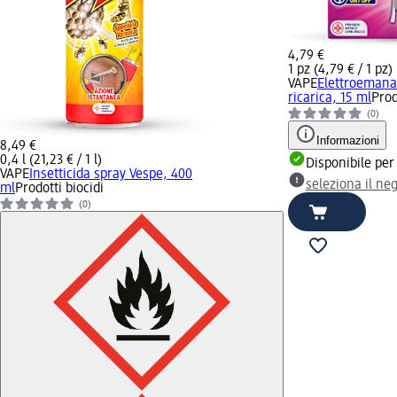
4,79 €
1 pz (4,79 € / 1 pz)
VAPE
Elettroemanat
ricarica, 15 ml
Prod
(0)
Informazioni
8,49 €
0,4 l (21,23 € / 1 l)
Disponibile per
VAPE
Insetticida spray Vespe, 400
seleziona il ne
ml
Prodotti biocidi
(0)