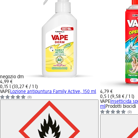
negozio dm
4,99 €
0,15 l (33,27 € / 1 l)
VAPE
Lozione antipuntura Family Active, 150 ml
4,79 €
0,5 l (9,58 € / 1 l)
(0)
VAPE
Insetticida s
ml
Prodotti biocidi
(0)