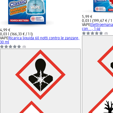
5,99 €
0,03 l (199,67 € / 1 
VAPE
Elettroemanat
con..., 1 pz
4,99 €
(0)
0,03 l (166,33 € / 1 l)
VAPE
Ricarica liquida 60 notti contro le zanzare,
30 ml
(0)