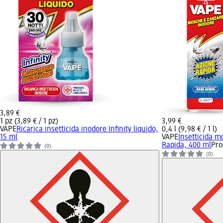
3,89 €
1 pz (3,89 € / 1 pz)
3,99 €
VAPE
Ricarica insetticida inodore Infinity liquido,
0,4 l (9,98 € / 1 l)
15 ml
VAPE
Insetticida 
Rapida, 400 ml
Pro
(0)
(0)