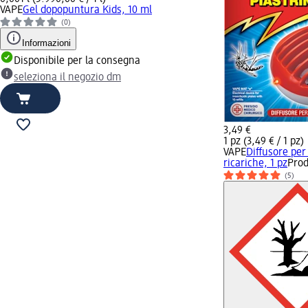
VAPE
Gel dopopuntura Kids, 10 ml
(0)
Informazioni
Disponibile per la consegna
seleziona il negozio dm
3,49 €
1 pz (3,49 € / 1 pz)
VAPE
Diffusore per
ricariche, 1 pz
Prod
(5)