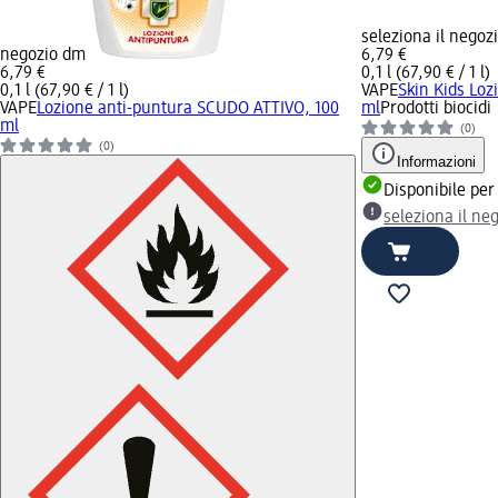
seleziona il negoz
negozio dm
6,79 €
6,79 €
0,1 l (67,90 € / 1 l)
0,1 l (67,90 € / 1 l)
VAPE
Skin Kids Loz
VAPE
Lozione anti-puntura SCUDO ATTIVO, 100
ml
Prodotti biocidi
ml
(0)
(0)
Informazioni
Disponibile per
seleziona il ne