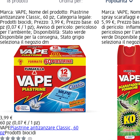
18 prodotti
Ordina per:
Marca: VAPE; Nome del prodotto: Piastrine
Marca: VAPE; Nome 
antizanzare Classic, 60 pz; Categoria legale:
spray scarafaggi e
Prodotti biocidi; Prezzo: 3,99 €; Prezzo base: 60
5,99 €; Prezzo base:
pz (0,07 € / 1 pz); Avviso di pericolo: pericoloso
di pericolo: infiam
per l'ambiente; Disponibilità: Stato verde
pericoloso per l'a
Disponibile per la consegna, Stato grigio
verde Disponibile 
seleziona il negozio dm
seleziona il negoz
3,99 €
60 pz (0,07 € / 1 pz)
VAPE
Piastrine antizanzare Classic, 60
pz
Prodotti biocidi
(0)