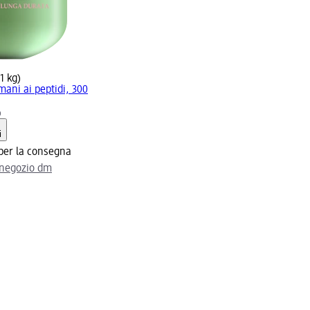
 1 kg)
ani ai peptidi, 300
)
i
 per la consegna
l negozio dm