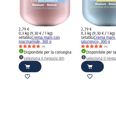
2,79 €
2,79 €
0,3 kg (9,30 € / 1 kg)
0,3 kg (9,30 € / 1 kg)
setablu
Crema mani con
setablu
Crema mani 
niacinamide, 300 g
ialuronico, 300 g
(4)
(4)
Disponibile per la consegna
Disponibile per 
seleziona il negozio dm
seleziona il neg