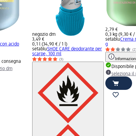
2,79 €
negozio dm
0,3 kg (9,30 € /
3,49 €
setablu
Crema m
con acido
0,1 l (34,90 € / 1 l)
g
setablu
SHOE CARE deodorante per
(2
scarpe, 100 ml
Informazion
(3)
la consegna
Disponibile
ozio dm
seleziona i