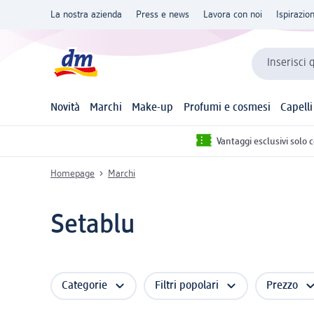
La nostra azienda
Press e news
Lavora con noi
Ispirazio
Inserisci 
Novità
Marchi
Make-up
Profumi e cosmesi
Capelli
Vantaggi esclusivi solo 
Homepage
Marchi
Setablu
Categorie
Filtri popolari
Prezzo