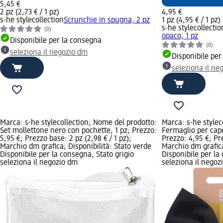
5,45 €
2 pz (2,73 € / 1 pz)
4,95 €
s-he stylecollection
Scrunchie in spugna, 2 pz
1 pz (4,95 € / 1 pz)
s-he stylecollectio
(0)
opaco, 1 pz
Disponibile per la consegna
(0)
seleziona il negozio dm
Disponibile per
seleziona il ne
Marca: s-he stylecollection; Nome del prodotto:
Marca: s-he stylec
Set mollettone nero con pochette, 1 pz; Prezzo:
Fermaglio per capel
5,95 €; Prezzo base: 2 pz (2,98 € / 1 pz);
Prezzo: 4,95 €; Pre
Marchio dm grafica; Disponibilità: Stato verde
Marchio dm grafica
Disponibile per la consegna, Stato grigio
Disponibile per la
seleziona il negozio dm
seleziona il negoz