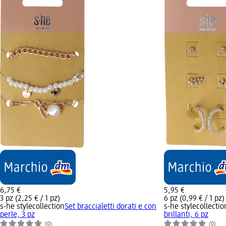
6,75 €
5,95 €
3 pz (2,25 € / 1 pz)
6 pz (0,99 € / 1 pz)
s-he stylecollection
Set braccialetti dorati e con
s-he stylecollectio
perle, 3 pz
brillanti, 6 pz
(0)
(0)