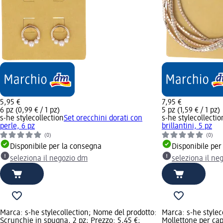
5,95 €
7,95 €
6 pz (0,99 € / 1 pz)
5 pz (1,59 € / 1 pz)
s-he stylecollection
Set orecchini dorati con
s-he stylecollectio
perle, 6 pz
brillantini, 5 pz
(0)
(0)
Disponibile per la consegna
Disponibile per
seleziona il negozio dm
seleziona il ne
Marca: s-he stylecollection; Nome del prodotto:
Marca: s-he stylec
Scrunchie in spugna, 2 pz; Prezzo: 5,45 €;
Mollettone per cap