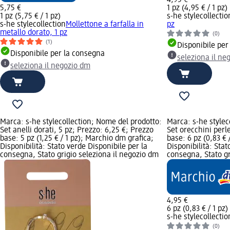
5,75 €
1 pz (4,95 € / 1 pz)
1 pz (5,75 € / 1 pz)
s-he stylecollectio
s-he stylecollection
Mollettone a farfalla in
pz
metallo dorato, 1 pz
(0)
(1)
Disponibile per
Disponibile per la consegna
seleziona il ne
seleziona il negozio dm
Marca: s-he stylecollection; Nome del prodotto:
Marca: s-he stylec
Set anelli dorati, 5 pz; Prezzo: 6,25 €; Prezzo
Set orecchini perl
base: 5 pz (1,25 € / 1 pz); Marchio dm grafica;
base: 6 pz (0,83 € 
Disponibilità: Stato verde Disponibile per la
Disponibilità: Stat
consegna, Stato grigio seleziona il negozio dm
consegna, Stato gr
4,95 €
6 pz (0,83 € / 1 pz)
s-he stylecollectio
(0)