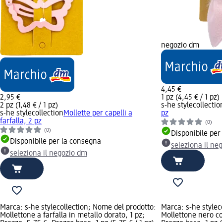
negozio dm
4,45 €
2,95 €
1 pz (4,45 € / 1 pz)
2 pz (1,48 € / 1 pz)
s-he stylecollectio
s-he stylecollection
Mollette per capelli a
pz
farfalla, 2 pz
(0)
(0)
Disponibile per
Disponibile per la consegna
seleziona il ne
seleziona il negozio dm
Marca: s-he stylecollection; Nome del prodotto:
Marca: s-he stylec
Mollettone a farfalla in metallo dorato, 1 pz;
Mollettone nero co