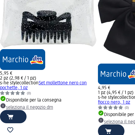
5,95 €
2 pz (2,98 € / 1 pz)
s-he stylecollection
Set mollettone nero con
pochette, 1 pz
4,95 €
1 pz (4,95 € / 1 pz)
(0)
s-he stylecollectio
Disponibile per la consegna
fiocco nero, 1 pz
seleziona il negozio dm
(0)
Disponibile per
seleziona il ne