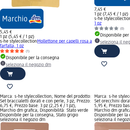
7,45 €
1 pz (7,45 € / 1 pz)
s-he stylecollectio
1 pz
(0)
5,45 €
Disponibile per
1 pz (5,45 € / 1 pz)
s-he stylecollection
Mollettone per capelli rosa a
seleziona il ne
farfalla, 1 pz
(1)
Disponibile per la consegna
seleziona il negozio dm
Marca: s-he stylecollection; Nome del prodotto:
Marca: s-he stylec
Set braccialetti dorati e con perle, 3 pz; Prezzo:
Set orecchini dorat
6,75 €; Prezzo base: 3 pz (2,25 € / 1 pz);
5,95 €; Prezzo base
Marchio dm grafica; Disponibilità: Stato verde
Marchio dm grafica
Disponibile per la consegna, Stato grigio
Disponibile per la
seleziona il negozio dm
seleziona il negoz