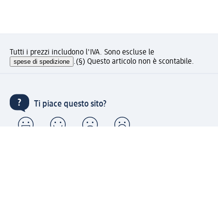
Tutti i prezzi includono l'IVA. Sono escluse le
spese di spedizione
.
(§) Questo articolo non è scontabile.
Ti piace questo sito?
Account "la mia dm": registrati ora e approfitta dei
vantaggi
(1) Spedizione gratuita per ordini superiori a 49 € e ritiro
express sempre gratuito effettuando un ordine con un