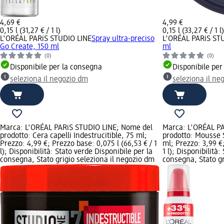
4,69 €
4,99 €
0,15 l (31,27 € / 1 l)
0,15 l (33,27 € / 1 l)
L'ORÉAL PARiS STUDIO LINE
Spray ultra-preciso
L'ORÉAL PARiS ST
Go Create, 150 ml
ml
(0)
(0)
Disponibile per la consegna
Disponibile per
seleziona il negozio dm
seleziona il ne
Marca: L'ORÉAL PARiS STUDIO LINE; Nome del
Marca: L'ORÉAL P
prodotto: Cera capelli Indestrucitible, 75 ml;
prodotto: Mousse 
Prezzo: 4,99 €; Prezzo base: 0,075 l (66,53 € / 1
ml; Prezzo: 3,99 €;
l); Disponibilità: Stato verde Disponibile per la
1 l); Disponibilità
consegna, Stato grigio seleziona il negozio dm
consegna, Stato gr