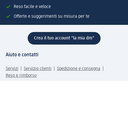
Reso facile e veloce
Offerte e suggerimenti su misura per te
Crea il tuo account "la mia dm"
Aiuto e contatti
Servizi
Servizio clienti
Spedizione e consegna
Reso e rimborso
L'azienda
La nostra azienda
Corporate Responsibility
Lavora con noi
Press e news
Espansione
Un mondo di prodotti