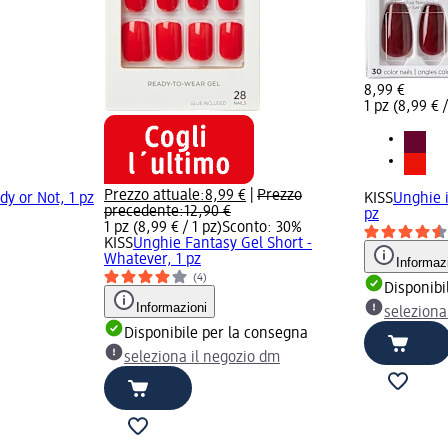
8,99 €
1 pz (8,99 € /
Prezzo attuale:
8,99 €
|
Prezzo
y or Not, 1 pz
KISS
Unghie i
precedente:
12,90 €
pz
1 pz (8,99 € / 1 pz)
Sconto: 30%
KISS
Unghie Fantasy Gel Short -
Whatever, 1 pz
Informaz
(4)
Disponibi
Informazioni
seleziona
Disponibile per la consegna
seleziona il negozio dm