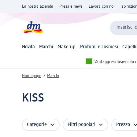
La nostra azienda
Press e news
Lavora con noi
Ispirazio
Inserisci 
Novità
Marchi
Make-up
Profumi e cosmesi
Capelli
Vantaggi esclusivi solo 
Homepage
Marchi
KISS
Categorie
Filtri popolari
Prezzo