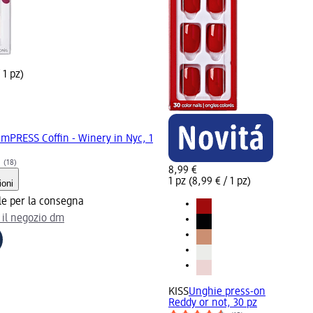
 1 pz)
mPRESS Coffin - Winery in Nyc, 1
(18)
8,99 €
1 pz (8,99 € / 1 pz)
ioni
le per la consegna
 il negozio dm
KISS
Unghie press-on
Reddy or not, 30 pz