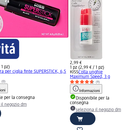
2,99 €
 1 pz)
1 pz (2,99 € / 1 pz)
ra per ciglia finte SUPERSTICK, 6,5
KISS
Colla unghie
Maximum Speed, 3 g
(0)
(9)
ioni
Informazioni
le per la consegna
Disponibile per la
consegna
 il negozio dm
seleziona il negozio dm