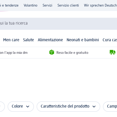
ni e tendenze
Volantino
Servizi
Servizio clienti
Wir sprechen Deutsch
qui la tua ricerca
Men care
Salute
Alimentazione
Neonati e bambini
Cura ca
con l'app la mia dm
Reso facile e gratuito
Colore
Caratteristiche del prodotto
Campo