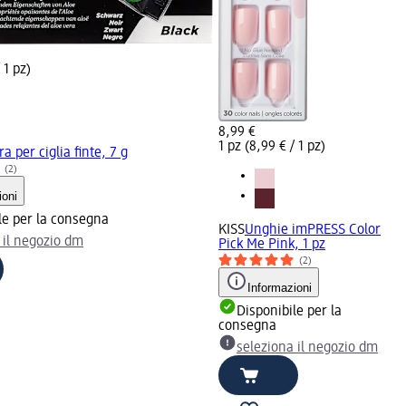
 1 pz)
8,99 €
1 pz (8,99 € / 1 pz)
ra per ciglia finte, 7 g
(2)
ioni
le per la consegna
KISS
Unghie imPRESS Color
 il negozio dm
Pick Me Pink, 1 pz
(2)
Informazioni
Disponibile per la
consegna
seleziona il negozio dm