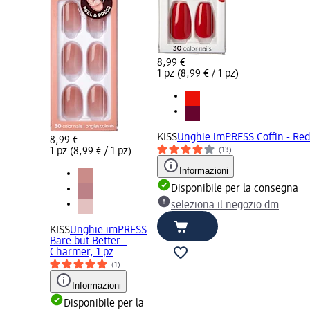
8,99 €
1 pz (8,99 € / 1 pz)
KISS
Unghie imPRESS Coffin - Redd
8,99 €
1 pz (8,99 € / 1 pz)
(13)
Informazioni
Disponibile per la consegna
seleziona il negozio dm
KISS
Unghie imPRESS
Bare but Better -
Charmer, 1 pz
(1)
Informazioni
Disponibile per la