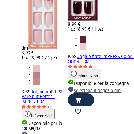
8,99 €
1 pz (8,99 € / 1 pz)
dm
8,99 €
KISS
Unghie finte imPRESS Color -
1 pz (8,99 € / 1 pz)
cinna, 1 pz
(2)
Informazioni
Disponibile per la consegna
seleziona il negozio dm
KISS
Unghie imPRESS
Bare but Better -
Istinct, 1 pz
(4)
Informazioni
Disponibile per la
consegna