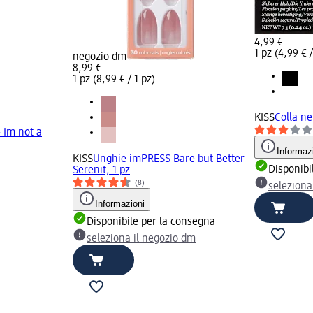
4,99 €
1 pz (4,99 € /
negozio dm
8,99 €
1 pz (8,99 € / 1 pz)
KISS
Colla ne
 Im not a
Informaz
KISS
Unghie imPRESS Bare but Better -
Disponibi
Serenit, 1 pz
(8)
seleziona
Informazioni
Disponibile per la consegna
seleziona il negozio dm