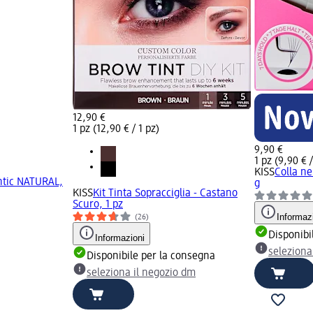
12,90 €
1 pz (12,90 € / 1 pz)
9,90 €
1 pz (9,90 € /
KISS
Colla ne
entic NATURAL,
g
KISS
Kit Tinta Sopracciglia - Castano
Scuro, 1 pz
Informaz
(26)
Disponibi
Informazioni
seleziona
Disponibile per la consegna
seleziona il negozio dm