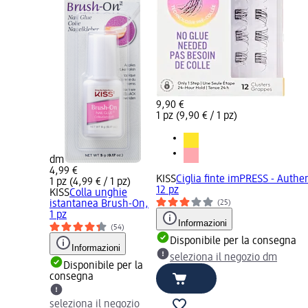
9,90 €
1 pz (9,90 € / 1 pz)
dm
4,99 €
KISS
Ciglia finte imPRESS - Auth
1 pz (4,99 € / 1 pz)
12 pz
KISS
Colla unghie
istantanea Brush-On,
(25)
1 pz
Informazioni
(54)
Disponibile per la consegna
Informazioni
seleziona il negozio dm
Disponibile per la
consegna
seleziona il negozio