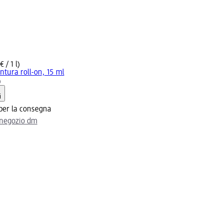
 / 1 l)
tura roll-on, 15 ml
)
i
 per la consegna
l negozio dm