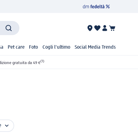
sa
Pet care
Foto
Cogli l'ultimo
Social Media Trends
(1)
izione gratuita da 49 €
e