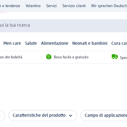
ni e tendenze
Volantino
Servizi
Servizio clienti
Wir sprechen Deutsch
qui la tua ricerca
Men care
Salute
Alimentazione
Neonati e bambini
Cura ca
con dm fedeltà
Reso facile e gratuito
Sped
Caratteristiche del prodotto
Campo di applicazion