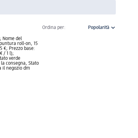
Ordina per:
; Nome del
puntura roll-on, 15
5 €; Prezzo base:
 / 1 l);
Stato verde
 la consegna, Stato
a il negozio dm