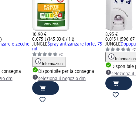
10,90 €
8,95 €
l)
0,075 l (145,33 € / 1 l)
0,015 l (596,67 €
nzare e zecche
JUNGLE
Spray antizanzare forte, 75
JUNGLE
Dopopun
ml
(0
(0)
Informazion
Informazioni
Disponibile
la consegna
Disponibile per la consegna
seleziona i
ozio dm
seleziona il negozio dm