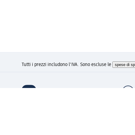
Tutti i prezzi includono l'IVA. Sono escluse le
spese di sp
Ti piace questo sito?
Account "la mia dm": registrat