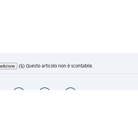
edizione
.
(§) Questo articolo non è scontabile.
i ora e approfitta dei vantaggi