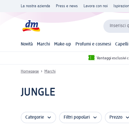
La nostra azienda
Press e news
Lavora con noi
Ispirazio
Inserisci 
Novità
Marchi
Make-up
Profumi e cosmesi
Capelli
Vantaggi esclusivi 
Homepage
Marchi
JUNGLE
Categorie
Filtri popolari
Prezzo