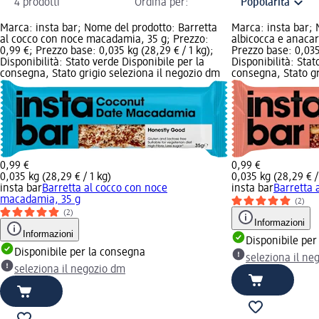
4 prodotti
Ordina per:
Marca: insta bar; Nome del prodotto: Barretta
Marca: insta bar; 
al cocco con noce macadamia, 35 g; Prezzo:
albicocca e anacar
0,99 €; Prezzo base: 0,035 kg (28,29 € / 1 kg);
Prezzo base: 0,035 
Disponibilità: Stato verde Disponibile per la
Disponibilità: Stat
consegna, Stato grigio seleziona il negozio dm
consegna, Stato gr
0,99 €
0,99 €
0,035 kg (28,29 € / 1 kg)
0,035 kg (28,29 € /
insta bar
Barretta al cocco con noce
insta bar
Barretta 
macadamia, 35 g
(2)
(2)
Informazioni
Informazioni
Disponibile per
Disponibile per la consegna
seleziona il ne
seleziona il negozio dm