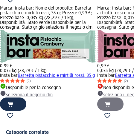
Marca: insta bar; Nome del prodotto: Barretta
Marca: insta bar; 
pistacchio e mirtilli rossi, 35 g; Prezzo: 0,99 €;
ai frutti rossi e m
Prezzo base: 0,035 kg (28,29 € / 1 kg);
Prezzo base: 0,035 
Disponibilità: Stato verde Disponibile per la
Disponibilità: Stat
consegna, Stato grigio seleziona il negozio dm
consegna, Stato gr
0,99 €
0,99 €
0,035 kg (28,29 € / 1 kg)
0,035 kg (28,29 € /
insta bar
Barretta pistacchio e mirtilli rossi, 35 g
insta bar
Barretta a
(2)
(2)
Disponibile per la consegna
Non disponibil
seleziona il negozio dm
seleziona il ne
Categorie correlate