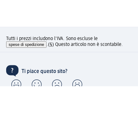
Tutti i prezzi includono l'IVA. Sono escluse le
spese di spedizione
.
(§) Questo articolo non è scontabile.
Ti piace questo sito?
Account "la mia dm": registrati ora e approfitta dei
vantaggi
(1) Spedizione gratuita per ordini superiori a 49 € e ritiro