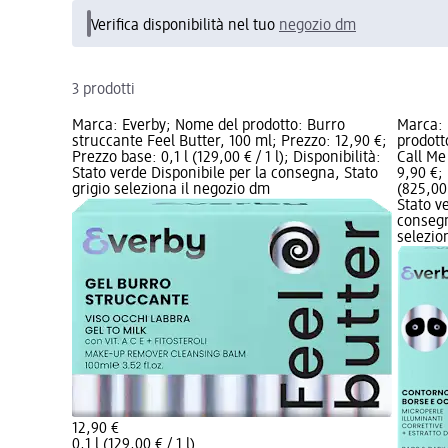
Verifica disponibilità nel tuo
negozio dm
3 prodotti
Marca: Everby; Nome del prodotto: Burro
Marca: 
struccante Feel Butter, 100 ml; Prezzo: 12,90 €;
prodott
Prezzo base: 0,1 l (129,00 € / 1 l); Disponibilità:
Call Me
Stato verde Disponibile per la consegna, Stato
9,90 €;
grigio seleziona il negozio dm
(825,00 
Stato v
consegn
selezio
12,90 €
0,1 l (129,00 € / 1 l)