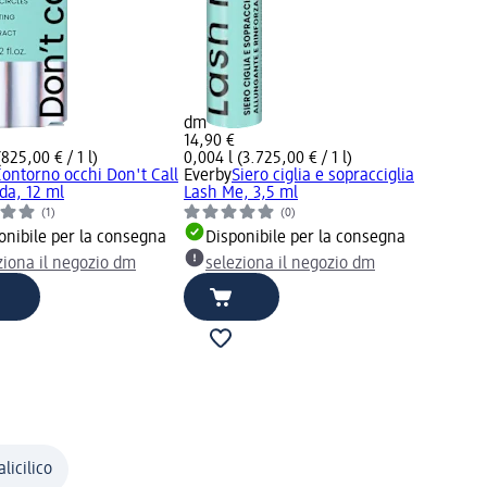
dm
14,90 €
(825,00 € / 1 l)
0,004 l (3.725,00 € / 1 l)
ontorno occhi Don't Call
Everby
Siero ciglia e sopracciglia
da, 12 ml
Lash Me, 3,5 ml
(1)
(0)
onibile per la consegna
Disponibile per la consegna
ziona il negozio dm
seleziona il negozio dm
licilico