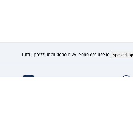
Tutti i prezzi includono l'IVA. Sono escluse le
spese di sp
Ti piace questo sito?
Account "la mia dm": registrat