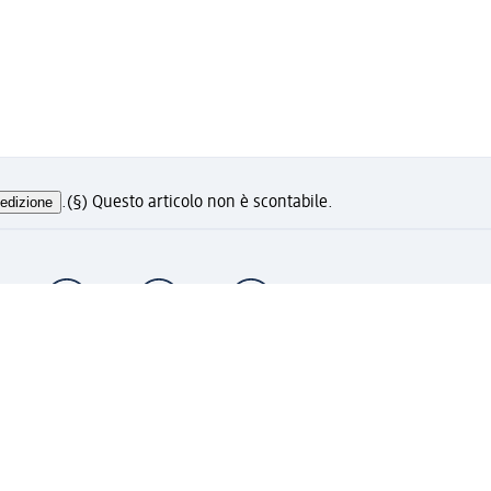
edizione
.
(§) Questo articolo non è scontabile.
i ora e approfitta dei vantaggi