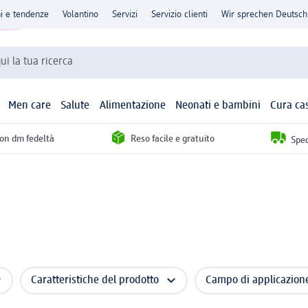
ni e tendenze
Volantino
Servizi
Servizio clienti
Wir sprechen Deutsch
qui la tua ricerca
Men care
Salute
Alimentazione
Neonati e bambini
Cura ca
con dm fedeltà
Reso facile e gratuito
Sped
Caratteristiche del prodotto
Campo di applicazion