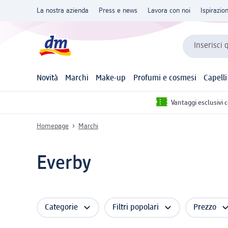
La nostra azienda
Press e news
Lavora con noi
Ispirazio
Inserisci 
Novità
Marchi
Make-up
Profumi e cosmesi
Capelli
Vantaggi esclusivi 
Homepage
Marchi
Everby
Categorie
Filtri popolari
Prezzo