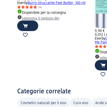
Everby
Burro struccante Feel Butter, 100 ml
(4)
Disponibile per la consegna
seleziona il negozio dm
9,90 €
0,012 l 
Everby
C
Me Pan
Disp
sele
Categorie correlate
Cosmetici naturali per il viso
Cura viso
Acido sa