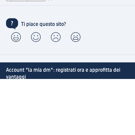
Ti piace questo sito?
Account "la mia dm": registrati ora e approfitta dei
vantaggi
(1) Spedizione gratuita per ordini superiori a 49 € e ritiro
express sempre gratuito effettuando un ordine con un
account "la mia dm"
Reso facile e veloce
Offerte e suggerimenti su misura per te