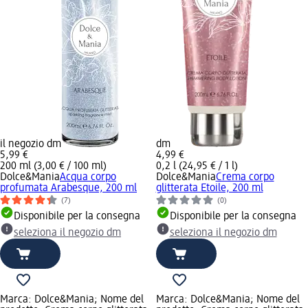
il negozio dm
dm
5,99 €
4,99 €
200 ml (3,00 € / 100 ml)
0,2 l (24,95 € / 1 l)
Dolce&Mania
Acqua corpo
Dolce&Mania
Crema corpo
profumata Arabesque, 200 ml
glitterata Etoile, 200 ml
(7)
(0)
Disponibile per la consegna
Disponibile per la consegna
seleziona il negozio dm
seleziona il negozio dm
Marca: Dolce&Mania; Nome del
Marca: Dolce&Mania; Nome del