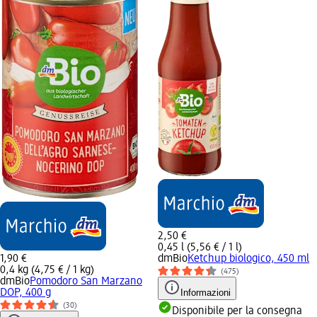
2,50 €
0,45 l (5,56 € / 1 l)
1,90 €
dmBio
Ketchup biologico, 450 ml
0,4 kg (4,75 € / 1 kg)
(475)
dmBio
Pomodoro San Marzano
DOP, 400 g
Informazioni
(30)
Disponibile per la consegna