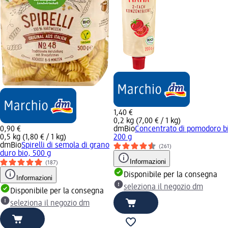
1,40 €
0,2 kg (7,00 € / 1 kg)
0,90 €
dmBio
Concentrato di pomodoro b
0,5 kg (1,80 € / 1 kg)
200 g
dmBio
Spirelli di semola di grano
(261)
duro bio, 500 g
Informazioni
(187)
Disponibile per la consegna
Informazioni
seleziona il negozio dm
Disponibile per la consegna
seleziona il negozio dm