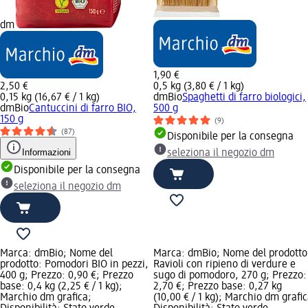
dm
1,90 €
2,50 €
0,5 kg (3,80 € / 1 kg)
0,15 kg (16,67 € / 1 kg)
dmBio
Spaghetti di farro biologici,
dmBio
Cantuccini di farro BIO,
500 g
150 g
(9)
(87)
Disponibile per la consegna
Informazioni
seleziona il negozio dm
Disponibile per la consegna
seleziona il negozio dm
Marca: dmBio; Nome del
Marca: dmBio; Nome del prodotto
prodotto: Pomodori BIO in pezzi,
Ravioli con ripieno di verdure e
400 g; Prezzo: 0,90 €; Prezzo
sugo di pomodoro, 270 g; Prezzo:
base: 0,4 kg (2,25 € / 1 kg);
2,70 €; Prezzo base: 0,27 kg
Marchio dm grafica;
(10,00 € / 1 kg); Marchio dm grafic