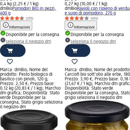
0,4 kg (2,25 € / 1 kg)
0,27 kg (10,00 € / 1 kg)
dmBio
Pomodori BIO in pezzi,
dmBio
Ravioli con ripieno di verdu
400 g
e sugo di pomodoro, 270 g
(255)
(454)
Informazioni
Informazioni
Disponibile per la consegna
Disponibile per la consegna
seleziona il negozio dm
seleziona il negozio dm
Marca: dmBio; Nome del
Marca: dmBio; Nome del prodotto
prodotto: Pesto biologico di
Carciofi bio sott'olio alle erbe, 180
basilico con pinoli, 120 g;
Prezzo: 3,90 €; Prezzo base: 0,18 
Prezzo: 2,50 €; Prezzo base:
(21,67 € / 1 kg); Marchio dm grafic
0,12 kg (20,83 € / 1 kg); Marchio
Disponibilità: Stato verde
dm grafica; Disponibilità: Stato
Disponibile per la consegna, Stat
verde Disponibile per la
grigio seleziona il negozio dm
consegna, Stato grigio seleziona
il negozio dm