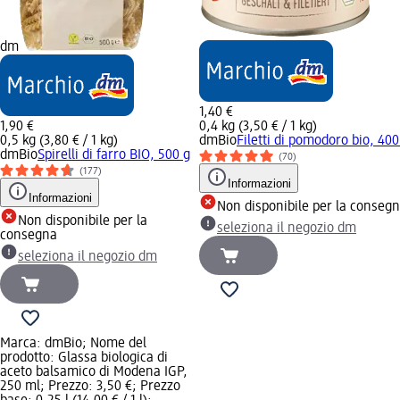
dm
1,40 €
1,90 €
0,4 kg (3,50 € / 1 kg)
0,5 kg (3,80 € / 1 kg)
dmBio
Filetti di pomodoro bio, 400
dmBio
Spirelli di farro BIO, 500 g
(70)
(177)
Informazioni
Informazioni
Non disponibile per la conseg
Non disponibile per la
seleziona il negozio dm
consegna
seleziona il negozio dm
Marca: dmBio; Nome del
prodotto: Glassa biologica di
aceto balsamico di Modena IGP,
250 ml; Prezzo: 3,50 €; Prezzo