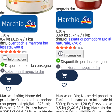
negozio dm
dm
1,20 €
1,30 €
0,69 kg (1,74 € / 1 kg)
0,4 kg (3,25 € / 1 kg)
dmBio
Passata di pomodoro Bio al
dmBio
Lenticchie marroni bio
naturale, 690 g
lessate, 400 g
(387)
(97)
Informazioni
Informazioni
Disponibile per la consegna
Disponibile per la consegna
seleziona il negozio dm
seleziona il negozio dm
Marca: dmBio; Nome del
Marca: dmBio; Nome del prodotto
prodotto: Sugo bio di pomodoro
Farfalle di grano duro integrale b
con peperoni grigliati, 325 ml;
500 g; Prezzo: 1,20 €; Prezzo base
Prezzo: 2,30 €; Prezzo base:
0,5 kg (2,40 € / 1 kg); Marchio dm