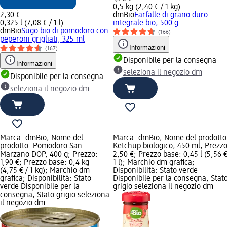
0,5 kg (2,40 € / 1 kg)
2,30 €
dmBio
Farfalle di grano duro
0,325 l (7,08 € / 1 l)
integrale bio, 500 g
dmBio
Sugo bio di pomodoro con
(166)
peperoni grigliati, 325 ml
Informazioni
(167)
Disponibile per la consegna
Informazioni
seleziona il negozio dm
Disponibile per la consegna
seleziona il negozio dm
Marca: dmBio; Nome del
Marca: dmBio; Nome del prodotto
prodotto: Pomodoro San
Ketchup biologico, 450 ml; Prezzo
Marzano DOP, 400 g; Prezzo:
2,50 €; Prezzo base: 0,45 l (5,56 €
1,90 €; Prezzo base: 0,4 kg
1 l); Marchio dm grafica;
(4,75 € / 1 kg); Marchio dm
Disponibilità: Stato verde
grafica; Disponibilità: Stato
Disponibile per la consegna, Stat
verde Disponibile per la
grigio seleziona il negozio dm
consegna, Stato grigio seleziona
il negozio dm