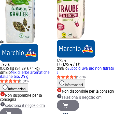
dm
1,95 €
1,90 €
1 l (1,95 € / 1 l)
0,035 kg (54,29 € / 1 kg)
dmBio
Succo d'uva Bio non filtrato
dmBio
Mix di erbe aromatiche
l
italiane bio, 25 g
(188)
(113)
Informazioni
Informazioni
Non disponibile per la conseg
Non disponibile per la
seleziona il negozio dm
consegna
seleziona il negozio dm