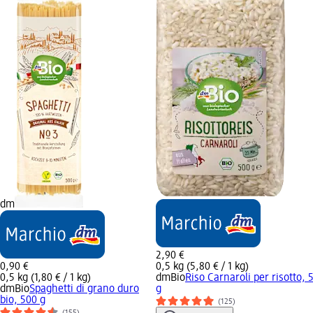
dm
2,90 €
0,90 €
0,5 kg (5,80 € / 1 kg)
0,5 kg (1,80 € / 1 kg)
dmBio
Riso Carnaroli per risotto, 
dmBio
Spaghetti di grano duro
g
bio, 500 g
(125)