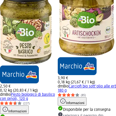
3,90 €
0,18 kg (21,67 € / 1 kg)
2,50 €
dmBio
Carciofi bio sott'olio alle er
0,12 kg (20,83 € / 1 kg)
180 g
dmBio
Pesto biologico di basilico
(85)
con pinoli, 120 g
Informazioni
(227)
Disponibile per la consegna
Informazioni
seleziona il negozio dm