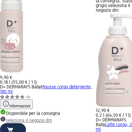
la consegna, Stato
grigio seleziona il
negozio dm
9,90 €
0,18 l (55,00 € / 1 l)
D+ DERMARAYS Baby
Mousse corpo detergente,
180 ml
(0)
Informazioni
12,90 €
Disponibile per la consegna
0,2 l (64,50 € / 1 l)
D+ DERMARAYS
seleziona il negozio dm
Baby
Latte corpo, 
ml