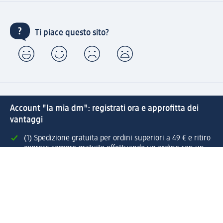
Ti piace questo sito?
Account "la mia dm": registrati ora e approfitta dei
vantaggi
(1) Spedizione gratuita per ordini superiori a 49 € e ritiro
express sempre gratuito effettuando un ordine con un
account "la mia dm"
Reso facile e veloce
Offerte e suggerimenti su misura per te