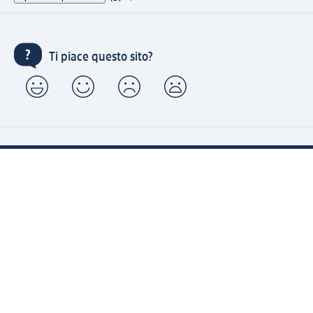
Ti piace questo sito?
Account "la mia dm": registrati ora e approfitta dei
vantaggi
(1) Spedizione gratuita per ordini superiori a 49 € e ritiro
express sempre gratuito effettuando un ordine con un
account "la mia dm"
Reso facile e veloce
Offerte e suggerimenti su misura per te