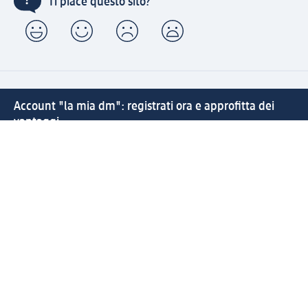
Ti piace questo sito?
Account "la mia dm": registrati ora e approfitta dei
vantaggi
(1) Spedizione gratuita per ordini superiori a 20 € e ritiro
express sempre gratuito effettuando un ordine con un
account "la mia dm"
Reso facile e veloce
Offerte e suggerimenti su misura per te
Crea il tuo account "la mia dm"