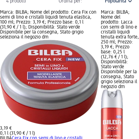
4 prodotti
Ordina per:
Marca: BILBA; Nome del prodotto: Cera Fix con
Marca: BILBA;
semi di lino e cristalli liquidi tenuta elastica,
Nome del
100 ml; Prezzo: 3,19 €; Prezzo base: 0,1 l
prodotto: Lacca
(31,90 € / 1 l); Disponibilità: Stato verde
con semi di lino e
Disponibile per la consegna, Stato grigio
cristalli liquidi
seleziona il negozio dm
tenuta extra forte,
250 ml; Prezzo:
3,19 €; Prezzo
base: 0,25 l
(12,76 € / 1 l);
Disponibilità:
Stato verde
Disponibile per la
consegna, Stato
grigio seleziona il
negozio dm
3,19 €
0,1 l (31,90 € / 1 l)
BILBA
Cera Fix con semi di lino e cristalli