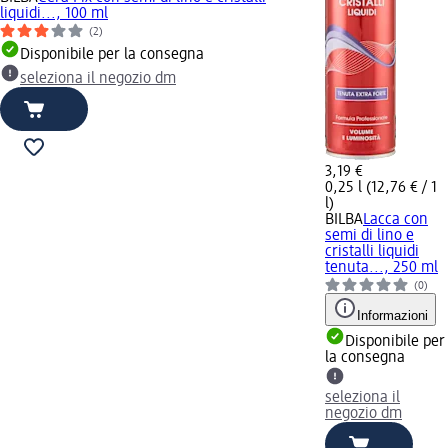
liquidi..., 100 ml
(2)
Disponibile per la consegna
seleziona il negozio dm
3,19 €
0,25 l (12,76 € / 1
l)
BILBA
Lacca con
semi di lino e
cristalli liquidi
tenuta..., 250 ml
(0)
Informazioni
Disponibile per
la consegna
seleziona il
negozio dm