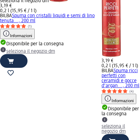
seleziona il negozio dm
3,19 €
0,2 l (15,95 € / 1 l)
BILBA
Spuma con cristalli liquidi e semi di lino
tenuta..., 200 ml
(1)
Informazioni
Disponibile per la consegna
seleziona il negozio dm
3,19 €
0,2 l (15,95 € / 1 l)
BILBA
Spuma ricci
perfetti con
ceramidi e gocce
d'argan..., 200 ml
(4)
Informazioni
Disponibile per
la consegna
seleziona il
negozio dm