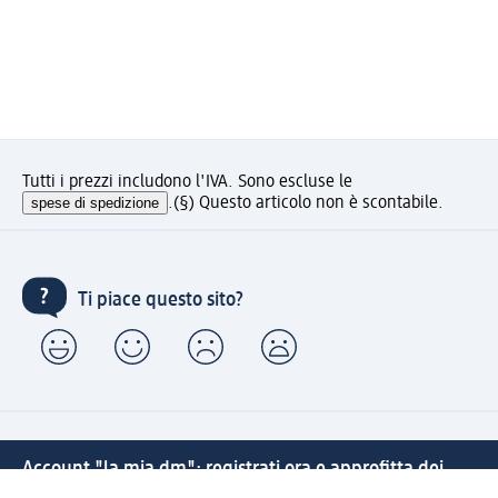
Tutti i prezzi includono l'IVA. Sono escluse le
spese di spedizione
.
(§) Questo articolo non è scontabile.
Ti piace questo sito?
Account "la mia dm": registrati ora e approfitta dei
vantaggi