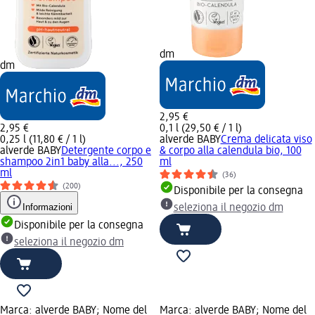
dm
dm
2,95 €
2,95 €
0,1 l (29,50 € / 1 l)
0,25 l (11,80 € / 1 l)
alverde BABY
Crema delicata viso
alverde BABY
Detergente corpo e
& corpo alla calendula bio, 100
shampoo 2in1 baby alla..., 250
ml
ml
(36)
(200)
Disponibile per la consegna
Informazioni
seleziona il negozio dm
Disponibile per la consegna
seleziona il negozio dm
Marca: alverde BABY; Nome del
Marca: alverde BABY; Nome del