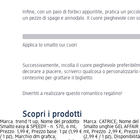
Infine, con un paio di forbici appuntite, pratica un picco
un pezzo di spago e annodalo. Il cuore pieghevole con s
Applica lo smalto sui cuori
Successivamente, incolla il cuore pieghevole preferibilm
decorare a piacere, scriverci qualcosa o personalizzarlo 
centesimo per grattare il biglietto.
Divertiti a realizzare questo romantico regalino!
Scopri i prodotti
Marca: trend !t up; Nome del prodotto:
Marca: CATRICE; Nome del 
Smalto easy & SPEEDY - n. 570, 6 ml;
Smalto unghie GEL AFFAIR -
Prezzo: 1,99 €; Prezzo base: 1 pz (1,99 €
ml; Prezzo: 2,99 €; Prezzo 
/ 1 pz); Marchio dm grafica;
(2,99 € / 1 pz); Disponibilit