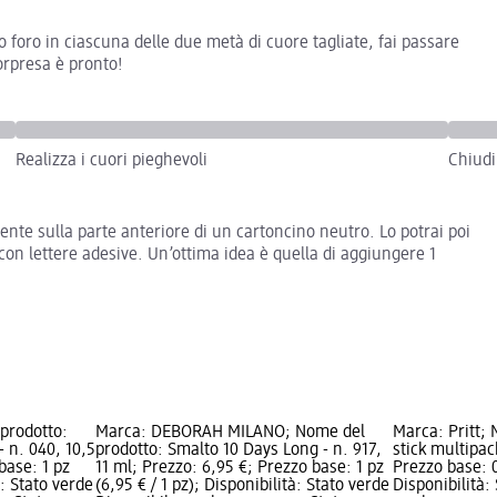
lo foro in ciascuna delle due metà di cuore tagliate, fai passare
orpresa è pronto!
Realizza i cuori pieghevoli
Chiudi
ente sulla parte anteriore di un cartoncino neutro. Lo potrai poi
con lettere adesive. Un’ottima idea è quella di aggiungere 1
prodotto:
Marca: DEBORAH MILANO; Nome del
Marca: Pritt; 
 n. 040, 10,5
prodotto: Smalto 10 Days Long - n. 917,
stick multipac
base: 1 pz
11 ml; Prezzo: 6,95 €; Prezzo base: 1 pz
Prezzo base: 0
à: Stato verde
(6,95 € / 1 pz); Disponibilità: Stato verde
Disponibilità: