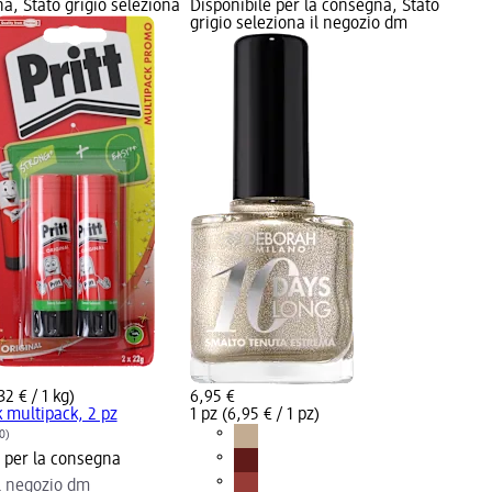
a, Stato grigio seleziona
Disponibile per la consegna, Stato
grigio seleziona il negozio dm
2 € / 1 kg)
6,95 €
k multipack, 2 pz
1 pz (6,95 € / 1 pz)
0)
e per la consegna
il negozio dm