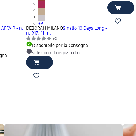
+9
 AFFAIR - n.
DEBORAH MILANO
Smalto 10 Days Long -
n. 917, 11 ml
(0)
Disponibile per la consegna
seleziona il negozio dm
egna