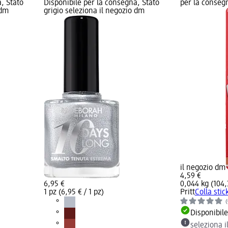
, Stato
Disponibile per la consegna, Stato
per la consegn
 dm
grigio seleziona il negozio dm
il negozio dm
4,59 €
6,95 €
0,044 kg (104,3
1 pz (6,95 € / 1 pz)
Pritt
Colla stic
(
Disponibil
seleziona 