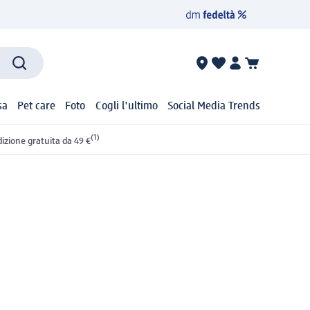
sa
Pet care
Foto
Cogli l'ultimo
Social Media Trends
(1)
izione gratuita da 49 €