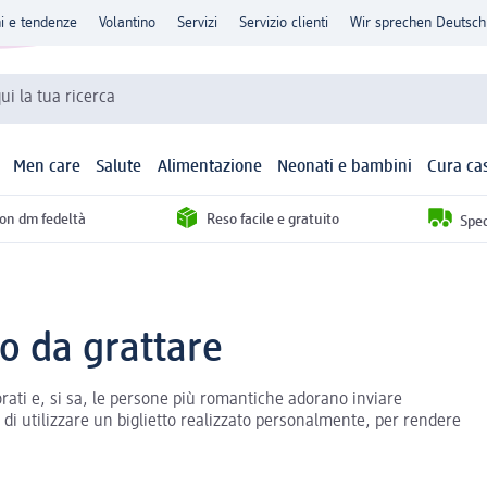
ni e tendenze
Volantino
Servizi
Servizio clienti
Wir sprechen Deutsch
qui la tua ricerca
Men care
Salute
Alimentazione
Neonati e bambini
Cura ca
con dm fedeltà
Reso facile e gratuito
Sped
no da grattare
orati e, si sa, le persone più romantiche adorano inviare
di utilizzare un biglietto realizzato personalmente, per rendere