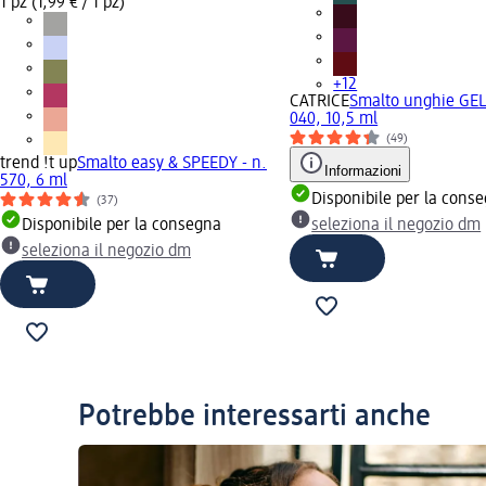
1 pz (1,99 € / 1 pz)
+12
CATRICE
Smalto unghie GEL
040, 10,5 ml
(49)
trend !t up
Smalto easy & SPEEDY - n.
Informazioni
570, 6 ml
Disponibile per la cons
(37)
Disponibile per la consegna
seleziona il negozio dm
seleziona il negozio dm
Potrebbe interessarti anche