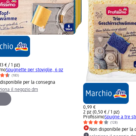
13 € / 1 pz)
imo
Spugnette per stoviglie, 6 pz
(183)
disponibile per la consegna
ziona il negozio dm
0,99 €
2 pz (0,50 € / 1 pz)
Profissimo
Spugne a tre str
(128)
Non disponibile per la