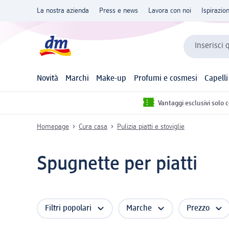
La nostra azienda
Press e news
Lavora con noi
Ispirazio
Inserisci 
Novità
Marchi
Make-up
Profumi e cosmesi
Capelli
Vantaggi esclusivi solo 
Homepage
Cura casa
Pulizia piatti e stoviglie
Spugnette per piatti
Filtri popolari
Marche
Prezzo