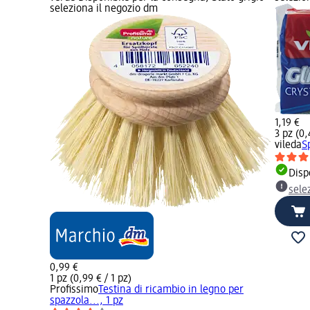
seleziona il negozio dm
1,19 €
3 pz (0,
vileda
S
Disp
sele
0,99 €
1 pz (0,99 € / 1 pz)
Profissimo
Testina di ricambio in legno per
spazzola..., 1 pz