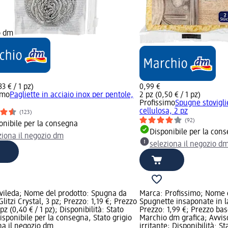
o dm
33 € / 1 pz)
0,99 €
imo
Pagliette in acciaio inox per pentole,
2 pz (0,50 € / 1 pz)
Profissimo
Spugne stoviglie
cellulosa, 2 pz
(123)
(92)
onibile per la consegna
Disponibile per la con
ziona il negozio dm
seleziona il negozio d
vileda; Nome del prodotto: Spugna da
Marca: Profissimo; Nome d
litzi Crystal, 3 pz; Prezzo: 1,19 €; Prezzo
Spugnette insaponate in la
pz (0,40 € / 1 pz); Disponibilità: Stato
Prezzo: 1,99 €; Prezzo base
isponibile per la consegna, Stato grigio
Marchio dm grafica; Avviso
na il negozio dm
irritante; Disponibilità: S