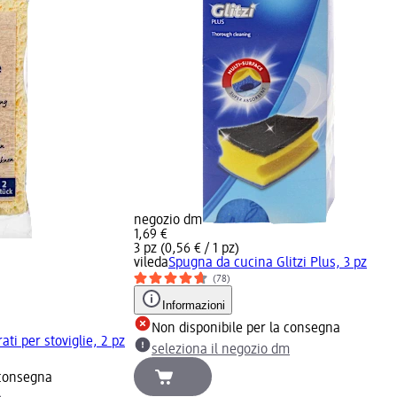
negozio dm
1,69 €
3 pz (0,56 € / 1 pz)
vileda
Spugna da cucina Glitzi Plus, 3 pz
(78)
Informazioni
Non disponibile per la consegna
ati per stoviglie, 2 pz
seleziona il negozio dm
 consegna