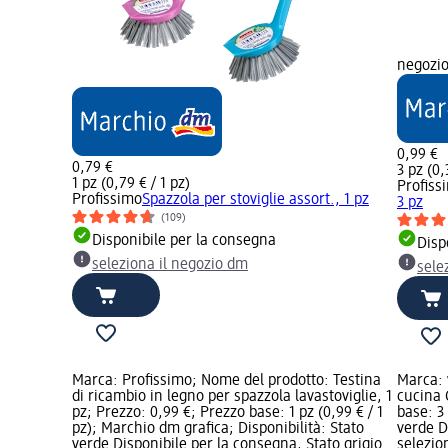
negozi
0,99 €
0,79 €
3 pz (0,
1 pz (0,79 € / 1 pz)
Profiss
Profissimo
Spazzola per stoviglie assort., 1 pz
3 pz
(109)
Disponibile per la consegna
Disp
seleziona il negozio dm
sele
Marca: Profissimo; Nome del prodotto: Testina
Marca: 
di ricambio in legno per spazzola lavastoviglie, 1
cucina G
pz; Prezzo: 0,99 €; Prezzo base: 1 pz (0,99 € / 1
base: 3 
pz); Marchio dm grafica; Disponibilità: Stato
verde D
verde Disponibile per la consegna, Stato grigio
selezio