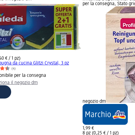
per la consegna, Stato grig
40 € / 1 pz)
pugna da cucina Glitzi Crystal, 3 pz
(4)
onibile per la consegna
ziona il negozio dm
negozio dm
1,99 €
8 pz (0,25 € / 1 pz)