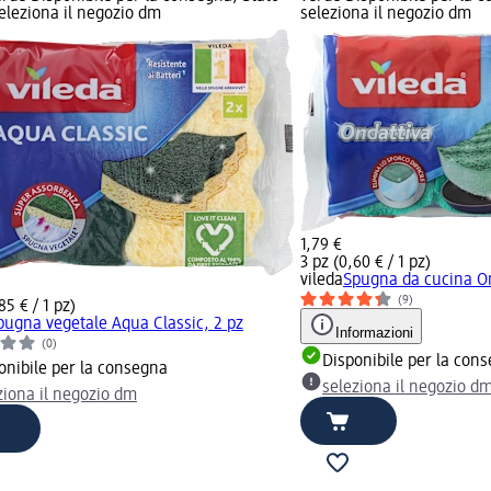
seleziona il negozio dm
seleziona il negozio dm
1,79 €
3 pz (0,60 € / 1 pz)
vileda
Spugna da cucina On
(9)
85 € / 1 pz)
pugna vegetale Aqua Classic, 2 pz
Informazioni
(0)
Disponibile per la con
onibile per la consegna
seleziona il negozio d
ziona il negozio dm