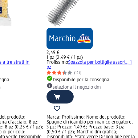
2,49 €
1 pz (2,49 € / 1 pz)
 a tre strati in
Profissimo
Spazzola per bottiglie assort., 1
pz
(121)
segna
Disponibile per la consegna
m
seleziona il negozio dm
el prodotto:
Marca: Profissimo; Nome del prodotto:
na d'acciaio, 8 pz;
Spugne di ricambio per manico erogatore,
: 8 pz (0,25 € / 1 pz);
3 pz; Prezzo: 1,49 €; Prezzo base: 3 pz
 di pericolo:
(0,50 € / 1 pz); Marchio dm grafica;
tato verde Disponibile
Disponibilità: Stato verde Disponibile per la