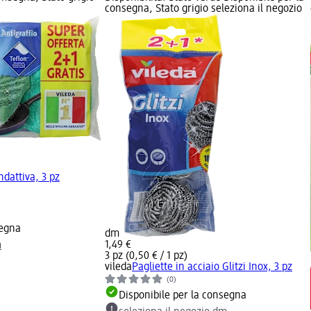
consegna, Stato grigio seleziona il negozio
dattiva, 3 pz
segna
dm
1,49 €
m
3 pz (0,50 € / 1 pz)
vileda
Pagliette in acciaio Glitzi Inox, 3 pz
(0)
Disponibile per la consegna