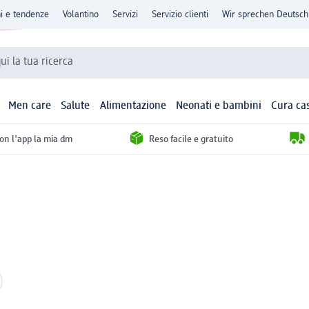
ni e tendenze
Volantino
Servizi
Servizio clienti
Wir sprechen Deutsch
qui la tua ricerca
Men care
Salute
Alimentazione
Neonati e bambini
Cura ca
con l'app la mia dm
Reso facile e gratuito