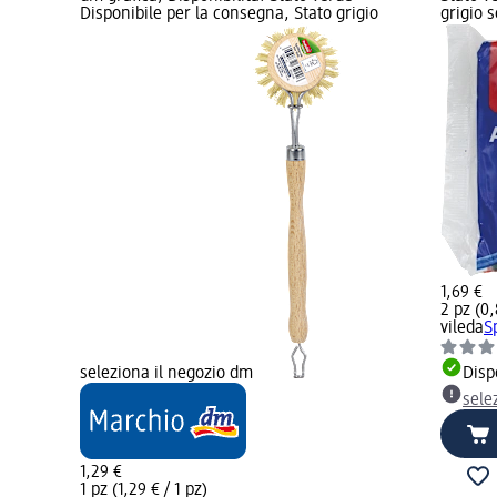
Disponibile per la consegna, Stato grigio
grigio 
1,69 €
2 pz (0,
vileda
S
seleziona il negozio dm
Disp
sele
1,29 €
1 pz (1,29 € / 1 pz)