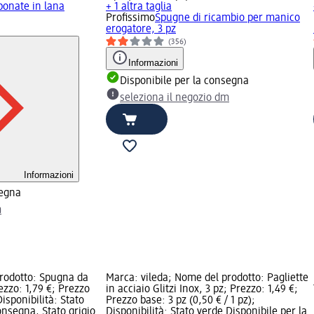
ponate in lana
+ 1 altra taglia
Profissimo
Spugne di ricambio per manico
erogatore, 3 pz
(356)
Informazioni
Disponibile per la consegna
seleziona il negozio dm
Informazioni
segna
m
prodotto: Spugna da
Marca: vileda; Nome del prodotto: Pagliette
ezzo: 1,79 €; Prezzo
in acciaio Glitzi Inox, 3 pz; Prezzo: 1,49 €;
Disponibilità: Stato
Prezzo base: 3 pz (0,50 € / 1 pz);
onsegna, Stato grigio
Disponibilità: Stato verde Disponibile per la