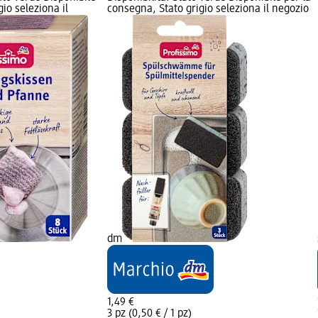
io seleziona il
consegna, Stato grigio seleziona il negozio
dm
1,49 €
3 pz (0,50 € / 1 pz)