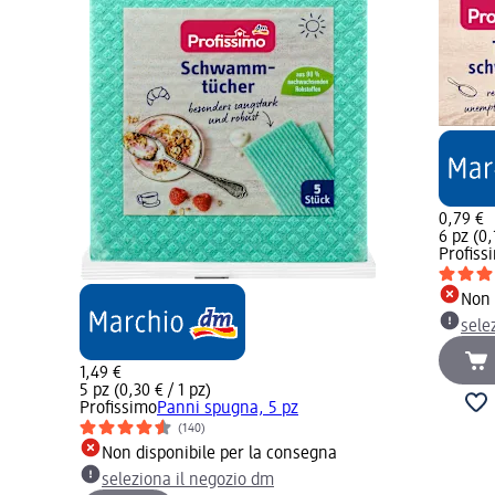
0,79 €
6 pz (0,
Profiss
Non 
sele
1,49 €
5 pz (0,30 € / 1 pz)
Profissimo
Panni spugna, 5 pz
(140)
Non disponibile per la consegna
seleziona il negozio dm