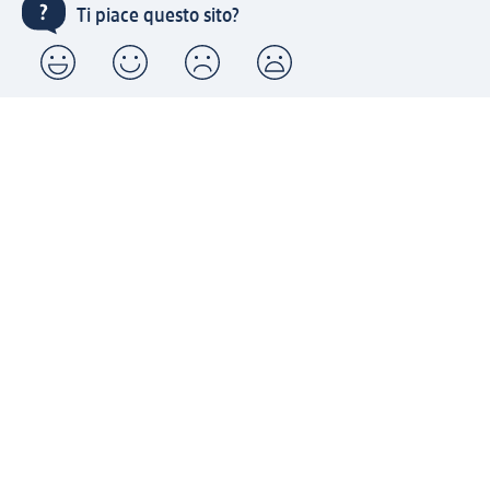
Ti piace questo sito?
Account "la mia dm": registrati ora e approfitta dei
vantaggi
(1) Spedizione gratuita per ordini superiori a 49 € e ritiro
express sempre gratuito effettuando un ordine con un
account "la mia dm"
Reso facile e veloce
Offerte e suggerimenti su misura per te
Crea il tuo account "la mia dm"