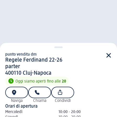
punto vendita dm
punto vendita d m
Regele Ferdinand 22-26
parter
4 0 0 1 1 0
400110
Cluj-Napoca
Oggi siamo aperti fino alle
20
Naviga
Chiama
Condividi
Orari di apertura
Mercoledì
10:00 - 20:00