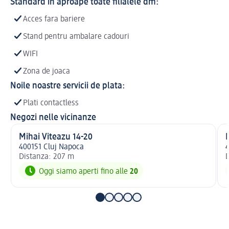
Standard in aproape toate filialele dm:
Acces fara bariere
Stand pentru ambalare cadouri
WIFI
Zona de joaca
Noile noastre servicii de plata:
Plati contactless
Negozi nelle vicinanze
Mihai Viteazu 14-20
M
400151 Cluj Napoca
4
Distanza: 207 m
D
Oggi siamo aperti fino alle
20