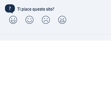
Ti piace questo sito?
Account "la mia dm": registrati ora e approfitta dei
vantaggi
(1) Spedizione gratuita per ordini superiori a 20 € e ritiro
express sempre gratuito effettuando un ordine con un
account "la mia dm"
Reso facile e veloce
Offerte e suggerimenti su misura per te
Crea il tuo account "la mia dm"