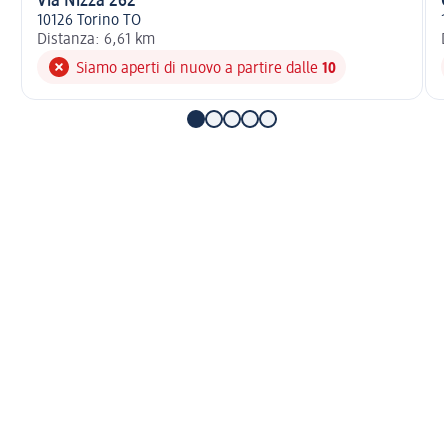
Via Nizza 262
10126 Torino TO
1
Distanza: 6,61 km
D
Siamo aperti di nuovo a partire dalle
10