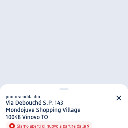
punto vendita dm
punto vendita d m
Via Debouché S.P. 143
Mondojuve Shopping Village
1 0 0 4 8
10048
Vinovo TO
Siamo aperti di nuovo a partire dalle
9