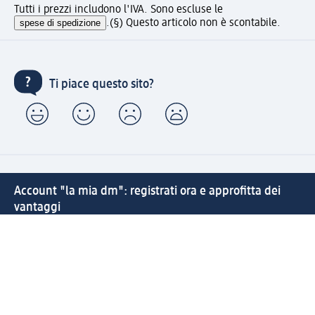
Tutti i prezzi includono l'IVA. Sono escluse le
spese di spedizione
.
(§) Questo articolo non è scontabile.
Ti piace questo sito?
Account "la mia dm": registrati ora e approfitta dei
vantaggi
(1) Spedizione gratuita per ordini superiori a 49 € e ritiro
express sempre gratuito effettuando un ordine con un
account "la mia dm"
Reso facile e veloce
Offerte e suggerimenti su misura per te