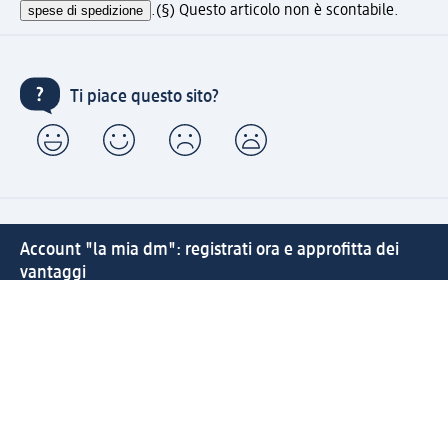
spese di spedizione
.
(§) Questo articolo non è scontabile.
Ti piace questo sito?
Account "la mia dm": registrati ora e approfitta dei
vantaggi
(1) Spedizione gratuita per ordini superiori a 49 € e ritiro
express sempre gratuito effettuando un ordine con un
account "la mia dm"
Reso facile e veloce
Offerte e suggerimenti su misura per te