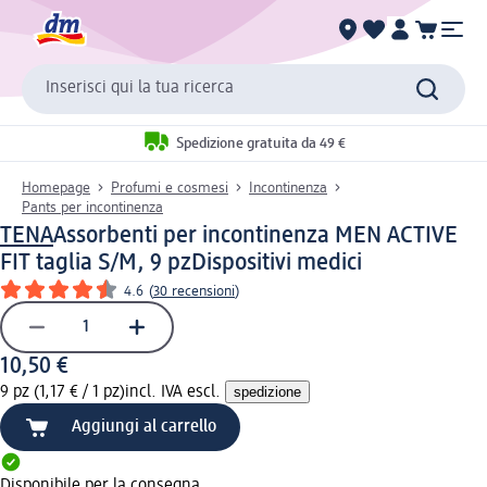
Inserisci qui la tua ricerca
Spedizione gratuita da 49 €
Homepage
Profumi e cosmesi
Incontinenza
Pants per incontinenza
TENA
Assorbenti per incontinenza MEN ACTIVE
FIT taglia S/M, 9 pz
Dispositivi medici
4.6
(
30 recensioni
)
10,50 €
9 pz (1,17 € / 1 pz)
incl. IVA escl.
spedizione
Aggiungi al carrello
Disponibile per la consegna