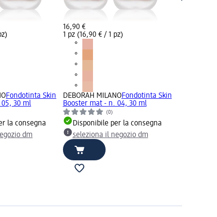
16,90 €
pz)
1 pz (16,90 € / 1 pz)
NO
Fondotinta Skin
DEBORAH MILANO
Fondotinta Skin
 05, 30 ml
Booster mat - n. 04, 30 ml
(0)
er la consegna
Disponibile per la consegna
negozio dm
seleziona il negozio dm