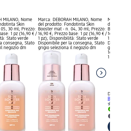
H MILANO; Nome
Marca: DEBORAH MILANO; Nome
Marca: DE
ndotinta Skin
del prodotto: Fondotinta Skin
del prodotto
 05, 30 ml; Prezzo:
Booster mat - n. 04, 30 ml; Prezzo:
Booster mat 
ase: 1 pz (16,90 € /
16,90 €; Prezzo base: 1 pz (16,90 € /
16,90 €; Pre
ità: Stato verde
1 pz); Disponibilità: Stato verde
1 pz); Dispo
la consegna, Stato
Disponibile per la consegna, Stato
Disponibile
 il negozio dm
grigio seleziona il negozio dm
grigio selez
16,90 €
1 pz (16,90 €
DEBORAH M
Booster mat 
Disponib
selezion