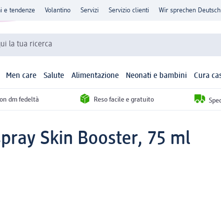
ni e tendenze
Volantino
Servizi
Servizio clienti
Wir sprechen Deutsch
qui la tua ricerca
Men care
Salute
Alimentazione
Neonati e bambini
Cura ca
con dm fedeltà
Reso facile e gratuito
Sped
spray Skin Booster, 75 ml