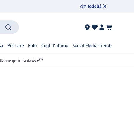
sa
Pet care
Foto
Cogli l'ultimo
Social Media Trends
(1)
izione gratuita da 49 €