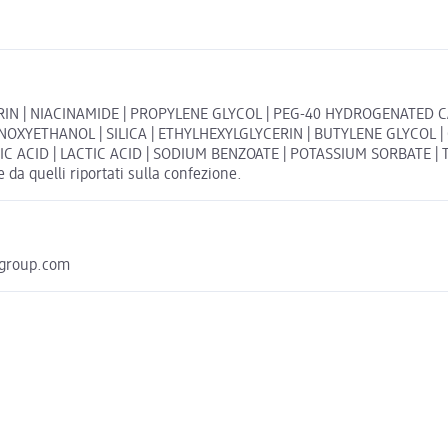
N | NIACINAMIDE | PROPYLENE GLYCOL | PEG-40 HYDROGENATED CAS
OXYETHANOL | SILICA | ETHYLHEXYLGLYCERIN | BUTYLENE GLYCOL
 ACID | LACTIC ACID | SODIUM BENZOATE | POTASSIUM SORBATE |
 da quelli riportati sulla confezione.
hgroup.com