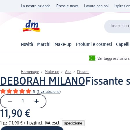
La nostra azienda
Press e news
Lavora con noi
Ispirazio
Inserisci 
Novità
Marchi
Make-up
Profumi e cosmesi
Capelli
Vantaggi esclusivi 
Homepage
Make-up
Viso
Fissanti
DEBORAH MILANO
Fissante 
5
(
1 valutazione
)
11,90 €
1 pz (11,90 € / 1 pz)
incl. IVA escl.
spedizione