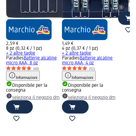
consegn
selez
2,59 €
1,49 €
8 pz (0,32 € / 1 pz)
4 pz (0,37 € / 1 pz)
+ 2 altre taglie
+ 2 altre taglie
Paradies
Batterie alcaline
Paradies
Batterie alcaline
micro AAA, 8 pz
micro AAA, 4 pz
(60)
(52)
Informazioni
Informazioni
Disponibile per la
Disponibile per la
consegna
consegna
seleziona il negozio dm
seleziona il negozio dm