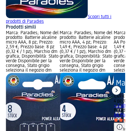
Scopri tutti i
prodotti di Paradies
Prodotti simili
Marca: Paradies; Nome del
Marca: Paradies; Nome del
Marca: P
prodotto: Batterie alcaline
prodotto: Batterie alcaline
prodotto:
micro AAA, 8 pz; Prezzo:
micro AAA, 4 pz; Prezzo:
AA Power
2,59 €; Prezzo base: 8 pz
1,49 €; Prezzo base: 4 pz
1,49 €; P
(0,32 € / 1 pz); Marchio dm
(0,37 € / 1 pz); Marchio dm
(0,37 € /
grafica; Disponibilità: Stato
grafica; Disponibilità: Stato
grafica; 
verde Disponibile per la
verde Disponibile per la
verde Dis
consegna, Stato grigio
consegna, Stato grigio
consegna
seleziona il negozio dm
seleziona il negozio dm
selezion
1,49 €
4 pz (0,3
+ 2 altre
Paradies
AA Power
Info