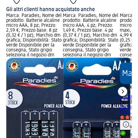
Gli altri clienti hanno acquistato anche
Marca: Paradies; Nome del
Marca: Paradies; Nome del
Marca: P
prodotto: Batterie alcaline
prodotto: Batterie alcaline
prodotto:
micro AAA, 8 pz; Prezzo:
micro AAA, 4 pz; Prezzo:
micro AA
2,59 €; Prezzo base: 8 pz
1,49 €; Prezzo base: 4 pz
maxi, 20
(0,32 € / 1 pz); Marchio dm
(0,37 € / 1 pz); Marchio dm
4,99 €; 
grafica; Disponibilità: Stato
grafica; Disponibilità: Stato
(0,25 € /
verde Disponibile per la
verde Disponibile per la
grafica; 
consegna, Stato grigio
consegna, Stato grigio
verde Dis
seleziona il negozio dm
seleziona il negozio dm
consegna
selezion
4,99 €
20 pz (0,
+ 2 altre
Paradies
micro AA
maxi, 20
Info
Dispon