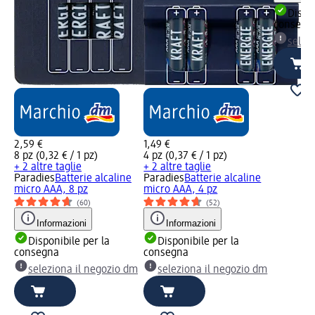
Dispon
consegn
selez
2,59 €
1,49 €
8 pz (0,32 € / 1 pz)
4 pz (0,37 € / 1 pz)
+ 2 altre taglie
+ 2 altre taglie
Paradies
Batterie alcaline
Paradies
Batterie alcaline
micro AAA, 8 pz
micro AAA, 4 pz
(60)
(52)
Informazioni
Informazioni
Disponibile per la
Disponibile per la
consegna
consegna
seleziona il negozio dm
seleziona il negozio dm