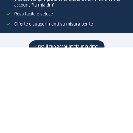
account "la mia dm"
Reso facile e veloce
Offerte e suggerimenti su misura per te
Crea il tuo account "la mia dm"
Aiuto e contatti
Servizi
Servizio clienti
Spedizione e consegna
Reso e rimborso
L'azienda
La nostra azienda
Corporate Responsibility
Lavora con noi
Press e news
Espansione
Un mondo di prodotti