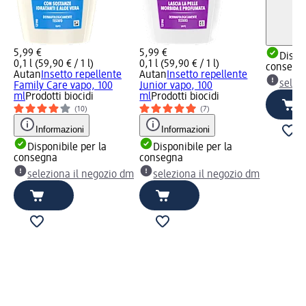
5,99 €
5,99 €
Dispon
0,1 l (59,90 € / 1 l)
0,1 l (59,90 € / 1 l)
consegn
Autan
Insetto repellente
Autan
Insetto repellente
selez
Family Care vapo, 100
Junior vapo, 100
ml
Prodotti biocidi
ml
Prodotti biocidi
(10)
(7)
Informazioni
Informazioni
Disponibile per la
Disponibile per la
consegna
consegna
seleziona il negozio dm
seleziona il negozio dm