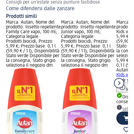
Consigli per un’estate senza punture fastidiose
Come difendersi dalle zanzare
Prodotti simili
Marca: Autan; Nome del
Marca: Autan; Nome del
Marca: A
prodotto: Insetto repellente
prodotto: Insetto repellente
prodotto:
Family Care vapo, 100 ml;
Junior vapo, 100 ml;
Kids vap
Categoria legale:
Categoria legale:
5,99 €; P
Prodotti biocidi; Prezzo:
Prodotti biocidi; Prezzo:
(59,90 € /
5,99 €; Prezzo base: 0,1 l
5,99 €; Prezzo base: 0,1 l
Stato ve
(59,90 € / 1 l); Disponibilità:
(59,90 € / 1 l); Disponibilità:
la conse
Stato verde Disponibile per
Stato verde Disponibile per
selezion
la consegna, Stato grigio
la consegna, Stato grigio
5,99 €
seleziona il negozio dm
seleziona il negozio dm
0,1 l (59,
Autan
In
Kids vap
Info
Dispon
consegn
selez