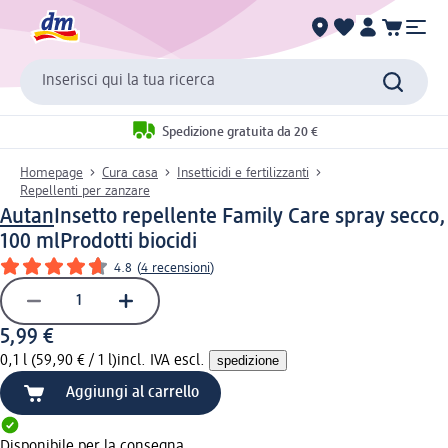
Inserisci qui la tua ricerca
Spedizione gratuita da 20 €
Homepage
Cura casa
Insetticidi e fertilizzanti
Repellenti per zanzare
Autan
Insetto repellente Family Care spray secco,
100 ml
Prodotti biocidi
4.8
(
4 recensioni
)
5,99 €
0,1 l (59,90 € / 1 l)
incl. IVA escl.
spedizione
Aggiungi al carrello
Disponibile per la consegna