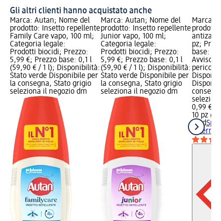
Gli altri clienti hanno acquistato anche
Marca: Autan; Nome del
Marca: Autan; Nome del
Marca: R
prodotto: Insetto repellente
prodotto: Insetto repellente
prodotto:
Family Care vapo, 100 ml;
Junior vapo, 100 ml;
antizanz
Categoria legale:
Categoria legale:
pz; Prez
Prodotti biocidi; Prezzo:
Prodotti biocidi; Prezzo:
base: 10 
5,99 €; Prezzo base: 0,1 l
5,99 €; Prezzo base: 0,1 l
Avviso di
(59,90 € / 1 l); Disponibilità:
(59,90 € / 1 l); Disponibilità:
pericolo
Stato verde Disponibile per
Stato verde Disponibile per
Disponibi
la consegna, Stato grigio
la consegna, Stato grigio
Disponibi
seleziona il negozio dm
seleziona il negozio dm
consegna
selezion
0,99 €
10 pz (0,1
Raid
Spir
esterni, 