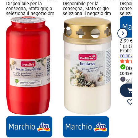
Disponibile per la
Disponibile per la
Disponibi
consegna, Stato grigio
consegna, Stato grigio
consegna
seleziona il negozio dm
seleziona il negozio dm
selezion
2,99 €
1 pz (2,99
Profissi
color avo
Dispon
consegn
selez