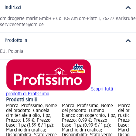
Indirizzi
dm drogerie markt GmbH + Co. KG Am dm-Platz 1, 76227 Karlsruhe
servicecenter@dm.de
Prodotto in
EU, Polonia
Scopri tutti i
prodotti di Profissimo
Prodotti simili
Marca: Profissimo; Nome
Marca: Profissimo; Nome
Marca: P
del prodotto: Candela
del prodotto: Lumino
del prod
cimiteriale a olio, 1 pz;
bianco con coperchio, 1 pz;
rustica c
Prezzo: 1,59 €; Prezzo
Prezzo: 0,99 €; Prezzo
Prezzo: 
base: 1 pz (1,59 € / 1 pz);
base: 1 pz (0,99 € / 1 pz);
base: 1 p
Marchio dm grafica;
Marchio dm grafica;
Marchio 
Disponibilità: Stato verde
Disponibilità: Stato verde
Disponibi