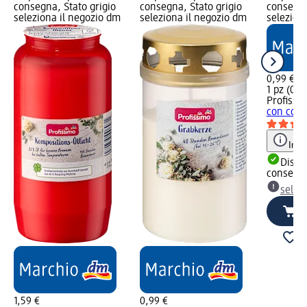
consegna, Stato grigio
consegna, Stato grigio
consegna
seleziona il negozio dm
seleziona il negozio dm
selezion
0,99 €
1 pz (0,99
Profissi
con cope
Info
Dispon
consegn
selez
1,59 €
0,99 €