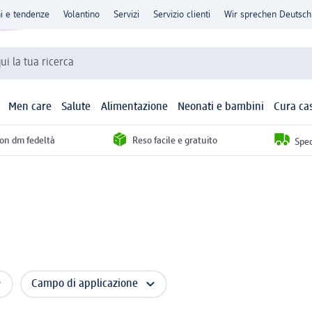
ni e tendenze
Volantino
Servizi
Servizio clienti
Wir sprechen Deutsch
qui la tua ricerca
Men care
Salute
Alimentazione
Neonati e bambini
Cura ca
con dm fedeltà
Reso facile e gratuito
Sped
Campo di applicazione