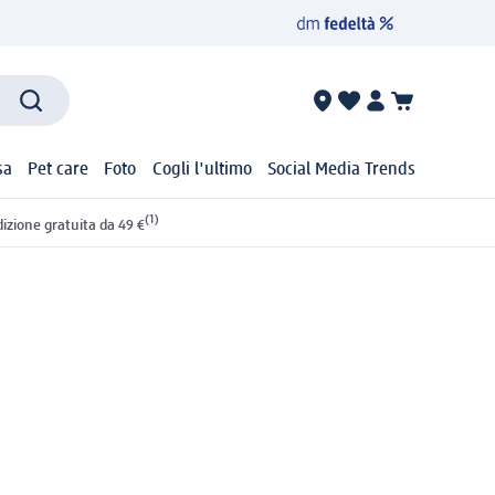
sa
Pet care
Foto
Cogli l'ultimo
Social Media Trends
(1)
izione gratuita da 49 €