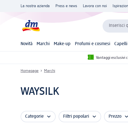
La nostra azienda
Press e news
Lavora con noi
Ispirazio
Inserisci 
Novità
Marchi
Make-up
Profumi e cosmesi
Capelli
Vantaggi esclusivi 
Homepage
Marchi
WAYSILK
Categorie
Filtri popolari
Prezzo