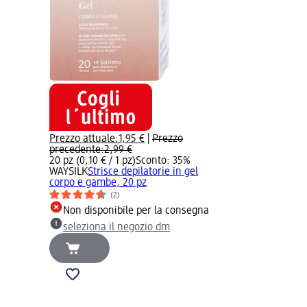
Prezzo attuale:
1,95 €
|
Prezzo
precedente:
2,99 €
20 pz (0,10 € / 1 pz)
Sconto: 35%
WAYSILK
Strisce depilatorie in gel
corpo e gambe, 20 pz
(2)
Non disponibile per la consegna
seleziona il negozio dm