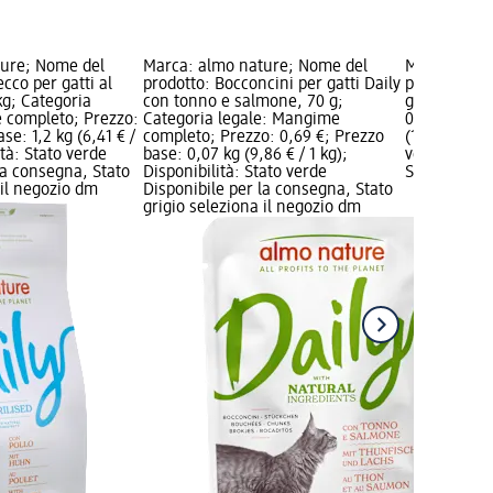
ture; Nome del
Marca: almo nature; Nome del
Marca: alm
cco per gatti al
prodotto: Bocconcini per gatti Daily
prodotto: B
kg; Categoria
con tonno e salmone, 70 g;
gatti Hydrat
 completo; Prezzo:
Categoria legale: Mangime
0,89 €; Pre
se: 1,2 kg (6,41 € /
completo; Prezzo: 0,69 €; Prezzo
(17,80 € / 1 
ità: Stato verde
base: 0,07 kg (9,86 € / 1 kg);
verde Dispo
la consegna, Stato
Disponibilità: Stato verde
Stato grigio
 il negozio dm
Disponibile per la consegna, Stato
grigio seleziona il negozio dm