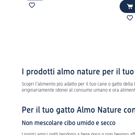
I prodotti almo nature per il tuo
Scopri l’alimento più adatto per il tuo cane o gatto dell
originariamente idonei al consumo umano e ora alimenti 
Per il tuo gatto Almo Nature con
Non mescolare cibo umido e secco
I nostri amici gatti tendono a bere poco o non bevono af