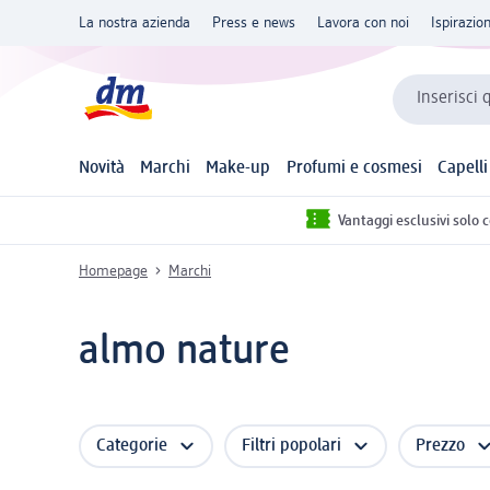
La nostra azienda
Press e news
Lavora con noi
Ispirazio
Inserisci 
Novità
Marchi
Make-up
Profumi e cosmesi
Capelli
Vantaggi esclusivi solo 
Homepage
Marchi
almo nature
Categorie
Filtri popolari
Prezzo