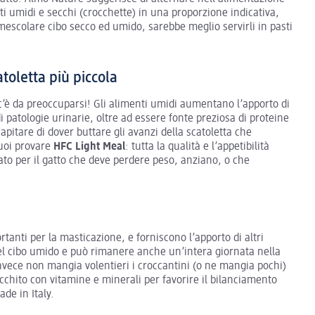
ti umidi e secchi (crocchette) in una proporzione indicativa,
escolare cibo secco ed umido, sarebbe meglio servirli in pasti
atoletta più piccola
 c’è da preoccuparsi! Gli alimenti umidi aumentano l’apporto di
i patologie urinarie, oltre ad essere fonte preziosa di proteine
pitare di dover buttare gli avanzi della scatoletta che
puoi provare
HFC Light Meal
: tutta la qualità e l’appetibilità
ato per il gatto che deve perdere peso, anziano, o che
tanti per la masticazione, e forniscono l’apporto di altri
o del cibo umido e può rimanere anche un’intera giornata nella
e invece non mangia volentieri i croccantini (o ne mangia pochi)
cchito con vitamine e minerali per favorire il bilanciamento
de in Italy.