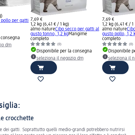
g)
7,69 €
7,69 €
 pollo per gatti
1,2 kg (6,41 € / 1 kg)
1,2 kg (6,41 € / 1
almo nature
Cibo secco per gatti al
almo nature
Cibo
gusto tonno, 1,2 kg
Mangime
gusto pollo, 1,2 
a consegna
completo
completo
(0)
(0)
zio dm
Disponibile per la consegna
Disponibile p
seleziona il negozio dm
seleziona il 
siglia:
le crocchette
e dei gatti. Soprattutto quelli medio-grandi potrebbero nutrirsi