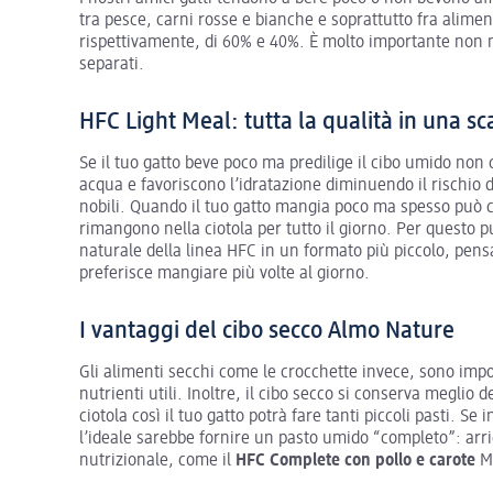
tra pesce, carni rosse e bianche e soprattutto fra alimen
rispettivamente, di 60% e 40%. È molto importante non m
separati.
HFC Light Meal: tutta la qualità in una sc
Se il tuo gatto beve poco ma predilige il cibo umido non
acqua e favoriscono l’idratazione diminuendo il rischio d
nobili. Quando il tuo gatto mangia poco ma spesso può ca
rimangono nella ciotola per tutto il giorno. Per questo 
naturale della linea HFC in un formato più piccolo, pens
preferisce mangiare più volte al giorno.
I vantaggi del cibo secco Almo Nature
Gli alimenti secchi come le crocchette invece, sono impor
nutrienti utili. Inoltre, il cibo secco si conserva megli
ciotola così il tuo gatto potrà fare tanti piccoli pasti. S
l’ideale sarebbe fornire un pasto umido “completo”: arri
nutrizionale, come il
HFC Complete con pollo e carote
Ma