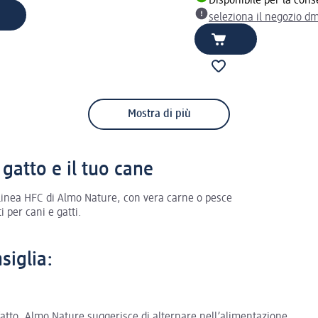
Disponibile per la con
seleziona il negozio d
Mostra di più
 gatto e il tuo cane
a linea HFC di Almo Nature, con vera carne o pesce
per cani e gatti.
siglia:
fatto. Almo Nature suggerisce di alternare nell’alimentazione