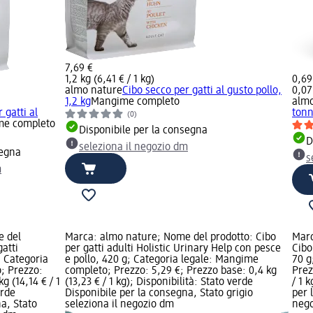
7,69 €
1,2 kg (6,41 € / 1 kg)
0,69
almo nature
Cibo secco per gatti al gusto pollo,
0,07
1,2 kg
Mangime completo
almo
 gatti al
tonn
(0)
e completo
Disponibile per la consegna
D
seleziona il negozio dm
segna
s
m
e del
Marca: almo nature; Nome del prodotto: Cibo
Marc
atti
per gatti adulti Holistic Urinary Help con pesce
Cibo
; Categoria
e pollo, 420 g; Categoria legale: Mangime
70 g
; Prezzo:
completo; Prezzo: 5,29 €; Prezzo base: 0,4 kg
Prez
g (14,14 € / 1
(13,23 € / 1 kg); Disponibilità: Stato verde
/ 1 
erde
Disponibile per la consegna, Stato grigio
per 
a, Stato
seleziona il negozio dm
neg