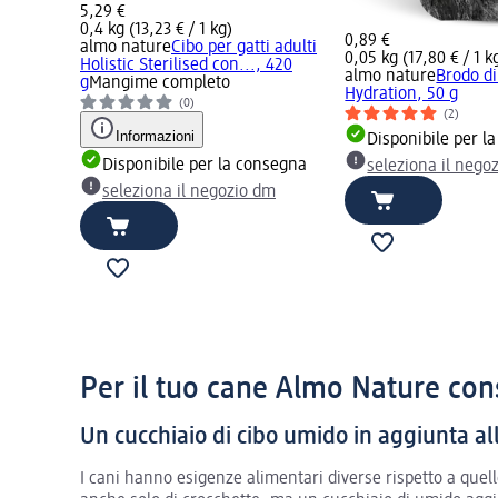
5,29 €
0,4 kg (13,23 € / 1 kg)
0,89 €
almo nature
Cibo per gatti adulti
0,05 kg (17,80 € / 1 k
Holistic Sterilised con..., 420
almo nature
Brodo di
g
Mangime completo
Hydration, 50 g
(0)
(2)
Informazioni
Disponibile per l
Disponibile per la consegna
seleziona il nego
seleziona il negozio dm
Per il tuo cane Almo Nature con
Un cucchiaio di cibo umido in aggiunta al
I cani hanno esigenze alimentari diverse rispetto a quell