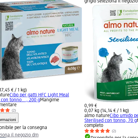
grigio seleziona il negozi
17,45 € / 1 kg)
ature
Cibo per gatti HFC Light Meal
 con tonno..., 200 g
Mangime
mentare
0,99 €
0,07 kg (14,14 € / 1 kg)
(2)
almo nature
Cibo umido pe
ormazioni
Sterilised con tonno, 70 g
completo
onibile per la consegna
(2)
ziona il negozio dm