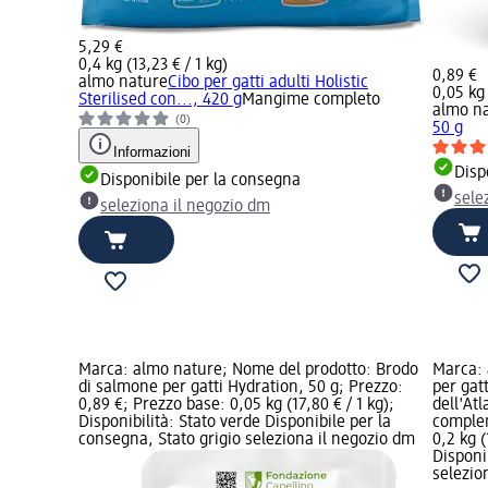
5,29 €
0,4 kg (13,23 € / 1 kg)
0,89 €
almo nature
Cibo per gatti adulti Holistic
0,05 kg 
Sterilised con..., 420 g
Mangime completo
almo n
(0)
50 g
Informazioni
Disp
Disponibile per la consegna
sele
seleziona il negozio dm
Marca: almo nature; Nome del prodotto: Brodo
Marca: 
di salmone per gatti Hydration, 50 g; Prezzo:
per gat
0,89 €; Prezzo base: 0,05 kg (17,80 € / 1 kg);
dell'At
Disponibilità: Stato verde Disponibile per la
complem
consegna, Stato grigio seleziona il negozio dm
0,2 kg (
Disponi
selezio