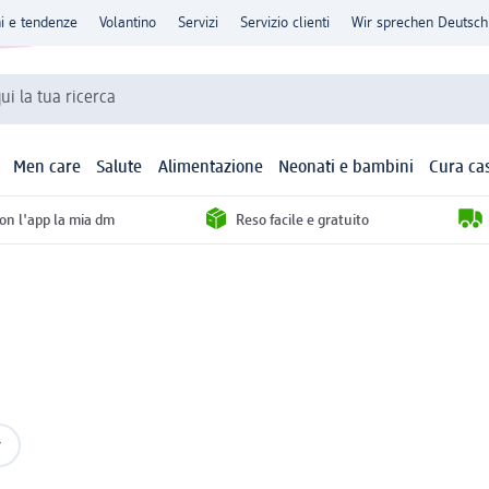
ni e tendenze
Volantino
Servizi
Servizio clienti
Wir sprechen Deutsch
qui la tua ricerca
Men care
Salute
Alimentazione
Neonati e bambini
Cura ca
con l'app la mia dm
Reso facile e gratuito