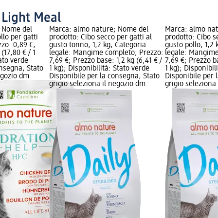
 Light Meal
; Nome del
Marca: almo nature; Nome del
Marca: almo na
llo per gatti
prodotto: Cibo secco per gatti al
prodotto: Cibo se
zzo: 0,89 €;
gusto tonno, 1,2 kg; Categoria
gusto pollo, 1,2 
(17,80 € / 1
legale: Mangime completo; Prezzo:
legale: Mangime
tato verde
7,69 €; Prezzo base: 1,2 kg (6,41 € /
7,69 €; Prezzo ba
onsegna, Stato
1 kg); Disponibilità: Stato verde
1 kg); Disponibil
negozio dm
Disponibile per la consegna, Stato
Disponibile per 
grigio seleziona il negozio dm
grigio seleziona