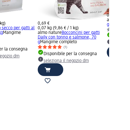
0,89 €
0,05 kg (17,8
almo natur
 kg)
0,69 €
gatti Hydrat
 secco per gatti al
0,07 kg (9,86 € / 1 kg)
kg
Mangime
almo nature
Bocconcini per gatti
Disponib
Daily con tonno e salmone, 70
g
Mangime completo
selezion
(1)
er la consegna
Disponibile per la consegna
negozio dm
seleziona il negozio dm