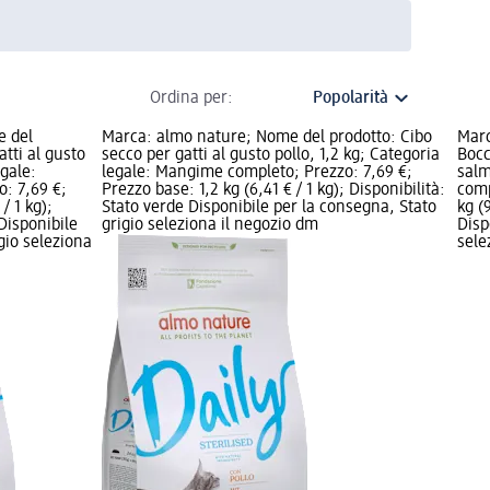
Ordina per:
e del
Marca: almo nature; Nome del prodotto: Cibo
Marc
atti al gusto
secco per gatti al gusto pollo, 1,2 kg; Categoria
Bocc
egale:
legale: Mangime completo; Prezzo: 7,69 €;
salm
: 7,69 €;
Prezzo base: 1,2 kg (6,41 € / 1 kg); Disponibilità:
comp
/ 1 kg);
Stato verde Disponibile per la consegna, Stato
kg (
 Disponibile
grigio seleziona il negozio dm
Disp
gio seleziona
sele