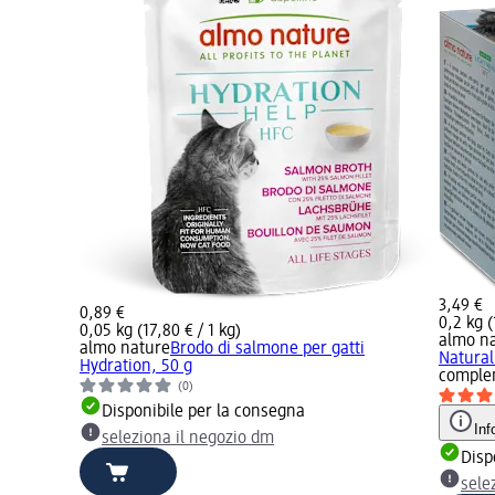
3,49 €
0,89 €
0,2 kg (
0,05 kg (17,80 € / 1 kg)
almo n
almo nature
Brodo di salmone per gatti
Natural
Hydration, 50 g
comple
(0)
Disponibile per la consegna
Inf
seleziona il negozio dm
Disp
sele