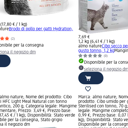
(17,80 € / 1 kg)
ature
Brodo di pollo per gatti Hydration,
7,69 €
(2)
1,2 kg (6,41 € / 1 kg)
onibile per la consegna
almo nature
Cibo secco per
gusto tonno, 1,2 kg
Mangim
ziona il negozio dm
(0)
Disponibile per la con
seleziona il negozio d
almo nature; Nome del prodotto: Cibo
Marca: almo nature; Nom
ti HFC Light Meal Natural con tonno
prodotto: Cibo umido per g
lantico, 200 g; Categoria legale: Mangime
Sterilised con tonno, 70 g
entare; Prezzo: 3,49 €; Prezzo base:
legale: Mangime completo
17,45 € / 1 kg); Disponibilità: Stato verde
0,99 €; Prezzo base: 0,07 k
bile per la consegna, Stato grigio
kg); Disponibilità: Stato v
na il negozio dm
Disponibile per la consegn