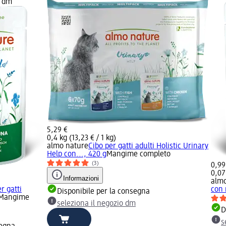
o dm
5,29 €
0,4 kg (13,23 € / 1 kg)
almo nature
Cibo per gatti adulti Holistic Urinary
Help con..., 420 g
Mangime completo
(3)
0,99
0,07
Informazioni
almo
r gatti
con 
Disponibile per la consegna
Mangime
seleziona il negozio dm
D
s