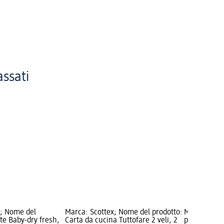
assati
; Nome del
Marca: Scottex; Nome del prodotto:
Marca: ess
tte Baby-dry fresh,
Carta da cucina Tuttofare 2 veli, 2
prodotto: Go