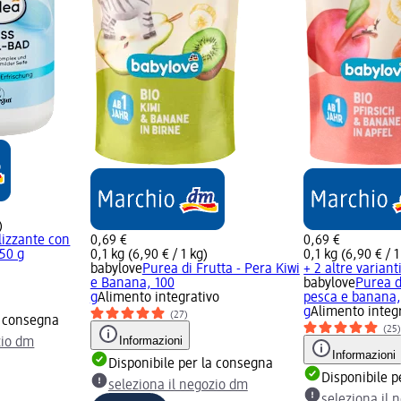
)
alizzante con
0,69 €
0,69 €
450 g
0,1 kg (6,90 € / 1 kg)
0,1 kg (6,90 € / 1
babylove
Purea di Frutta - Pera Kiwi
+ 2 altre variant
e Banana, 100
babylove
Purea d
g
Alimento integrativo
pesca e banana,
g
Alimento integ
(27)
a consegna
(25
Informazioni
zio dm
Informazioni
Disponibile per la consegna
Disponibile p
seleziona il negozio dm
seleziona il 