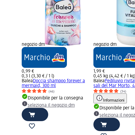
negozio dm
negozio dm
0,99 €
1,99 €
0,3 l (3,30 € / 1 l)
0,45 kg (4,42 € / 1 kg
Balea
Doccia shampoo forever a
Balea
Pediluvio rivit
mermaid, 300 ml
sali del Mar Morto, 
(46)
(34)
Disponibile per la consegna
Informazioni
seleziona il negozio dm
Disponibile per l
seleziona il nego