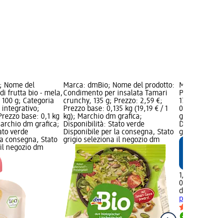
; Nome del
Marca: dmBio; Nome del prodotto:
Marca: dmBi
di frutta bio - mela,
Condimento per insalata Tamari
Preparato BI
 100 g; Categoria
crunchy, 135 g; Prezzo: 2,59 €;
175 g; Prezz
 integrativo;
Prezzo base: 0,135 kg (19,19 € / 1
0,175 kg (11
Prezzo base: 0,1 kg
kg); Marchio dm grafica;
grafica; Dis
 Marchio dm grafica;
Disponibilità: Stato verde
Disponibile
tato verde
Disponibile per la consegna, Stato
grigio selez
la consegna, Stato
grigio seleziona il negozio dm
 il negozio dm
1,99 €
0,175 kg (11,
dmBio
Prepa
piccanti, 17