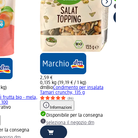
Disponib
selezion
2,59 €
0,135 kg (19,19 € / 1 kg)
 kg)
dmBio
Condimento per insalata
i
Tamari crunchy, 135 g
i frutta bio - mela,
(86)
 100
rativo
Informazioni
)
Disponibile per la consegna
seleziona il negozio dm
er la consegna
negozio dm