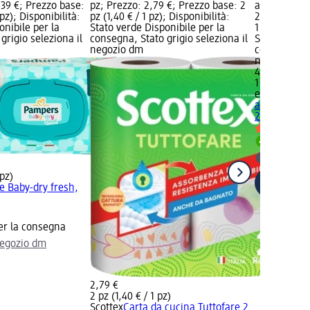
,39 €; Prezzo base:
pz; Prezzo: 2,79 €; Prezzo base: 2
abbronzant
 pz); Disponibilità:
pz (1,40 € / 1 pz); Disponibilità:
25 ml; Prez
onibile per la
Stato verde Disponibile per la
1 pz (4,99 € 
grigio seleziona il
consegna, Stato grigio seleziona il
Stato verde 
negozio dm
consegna, St
negozio dm
4,99 €
1 pz (4,99 € 
essence
Gocc
abbronzant
25 ml
Disponib
selezion
 pz)
te Baby-dry fresh,
er la consegna
negozio dm
2,79 €
2 pz (1,40 € / 1 pz)
Scottex
Carta da cucina Tuttofare 2