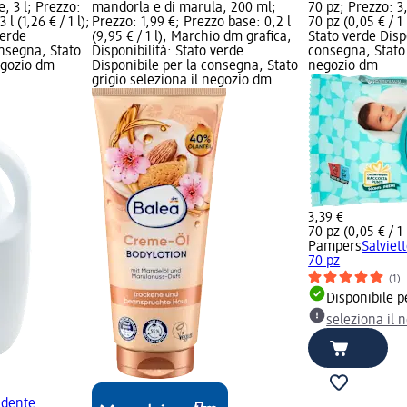
, 3 l; Prezzo:
mandorla e di marula, 200 ml;
70 pz; Prezzo: 3
l (1,26 € / 1 l);
Prezzo: 1,99 €; Prezzo base: 0,2 l
70 pz (0,05 € / 1
verde
(9,95 € / 1 l); Marchio dm grafica;
Stato verde Disp
onsegna, Stato
Disponibilità: Stato verde
consegna, Stato 
negozio dm
Disponibile per la consegna, Stato
negozio dm
grigio seleziona il negozio dm
3,39 €
70 pz (0,05 € / 1
Pampers
Salviet
70 pz
(1)
Disponibile p
seleziona il 
dente