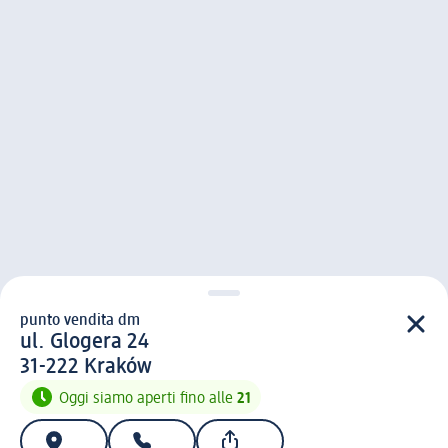
punto vendita dm
punto vendita d m
ul. Glogera 24
3 1 - 2 2 2
31-222
Kraków
Oggi siamo aperti fino alle
21