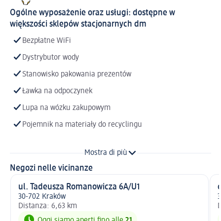
Ogólne wyposażenie oraz usługi: dostępne w
większości sklepów stacjonarnych dm
Bezpłatne WiFi
Dystrybutor wody
Stanowisko pakowania prezentów
Ławka na odpoczynek
Lupa na wózku zakupowym
Pojemnik na materiały do recyclingu
Mostra di più
Negozi nelle vicinanze
ul. Tadeusza Romanowicza 6A/U1
o
30-702 Kraków
3
Distanza: 6,63 km
D
Oggi siamo aperti fino alle
21