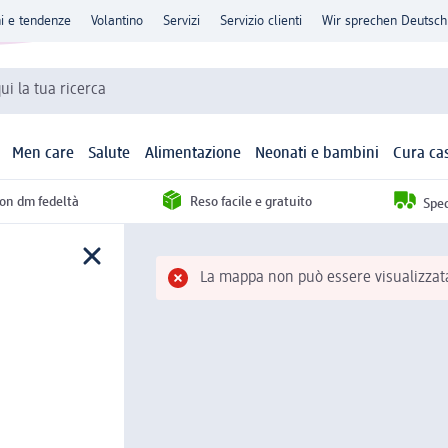
ni e tendenze
Volantino
Servizi
Servizio clienti
Wir sprechen Deutsch
qui la tua ricerca
Men care
Salute
Alimentazione
Neonati e bambini
Cura ca
con dm fedeltà
Reso facile e gratuito
Sped
La mappa non può essere visualizzata.