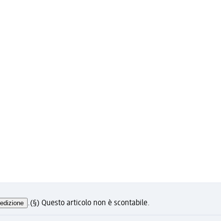
Üllői út 201.
1193 Budapest
Distanza: 1,34 km
Oggi siamo aperti fino alle
20
edizione
.
(§) Questo articolo non è scontabile.