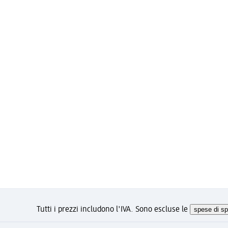
Negozi nelle vicinanze
Gyömrői út 99.
1103 Budapest
Distanza: 970 m
Oggi siamo aperti fino alle
20
Tutti i prezzi includono l'IVA. Sono escluse le
spese di sp