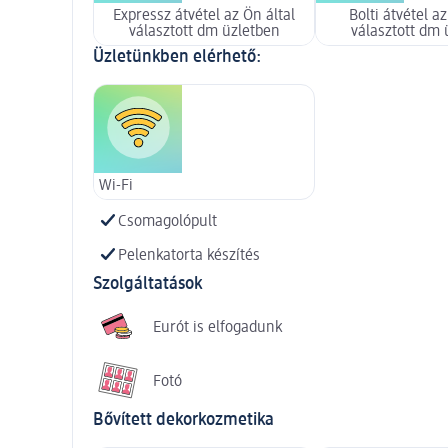
Expressz átvétel az Ön által
Bolti átvétel az
választott dm üzletben
választott dm 
Üzletünkben elérhető:
Wi-Fi
Csomagolópult
Pelenkatorta készítés
Szolgáltatások
Eurót is elfogadunk
Fotó
Bővített dekorkozmetika