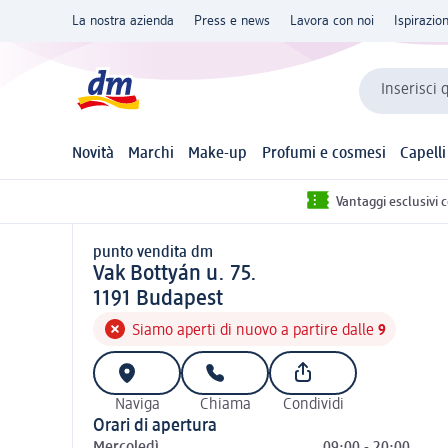
La nostra azienda
Press e news
Lavora con noi
Ispirazio
Inserisci 
Novità
Marchi
Make-up
Profumi e cosmesi
Capelli
Vantaggi esclusivi 
punto vendita dm
punto vendita d m
Vak Bottyán u. 75.
1 1 9 1
1191
Budapest
Siamo aperti di nuovo a partire dalle
9
Naviga
Chiama
Condividi
Orari di apertura
Mercoledì
09:00 - 20:00