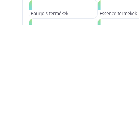
Bourjois termékek
Essence termékek
L'Oreal dekorkozmetikai
Max Factor termék
termékek
Mostra di più
Bővített szépségápolás
Arcápolás termékek
Napozás és szolár
Testápolás termékek
Tisztálkodási term
Bővített haj
Hajfestékek