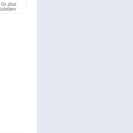
 Ön által
üzletben