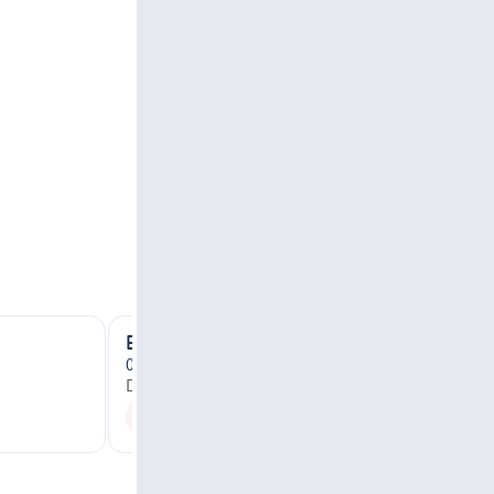
Bulevardul General Paul Teodorescu 4
061344 Bucureşti
Distanza: 2,21 km
Siamo aperti di nuovo a partire dalle
10