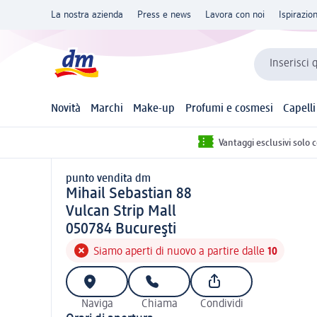
La nostra azienda
Press e news
Lavora con noi
Ispirazio
Inserisci 
Novità
Marchi
Make-up
Profumi e cosmesi
Capelli
Vantaggi esclusivi solo 
punto vendita dm
punto vendita d m
Mihail Sebastian 88
Vulcan Strip Mall
0 5 0 7 8 4
050784
Bucureşti
Siamo aperti di nuovo a partire dalle
10
Naviga
Chiama
Condividi