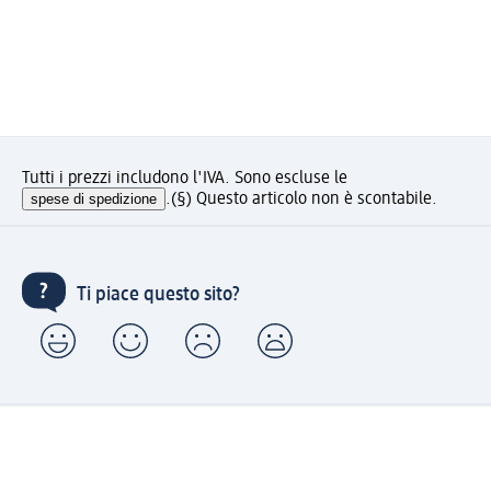
Tutti i prezzi includono l'IVA. Sono escluse le
spese di spedizione
.
(§) Questo articolo non è scontabile.
Ti piace questo sito?
Account "la mia dm": registrati ora e approfitta dei
vantaggi