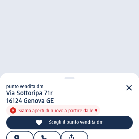
punto vendita dm
punto vendita d m
Via Sottoripa 71r
1 6 1 2 4
16124
Genova GE
Siamo aperti di nuovo a partire dalle
9
Scegli il punto vendita dm