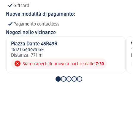
Giftcard
Nuove modalità di pagamento:
Pagamento contactless
Negozi nelle vicinanze
Piazza Dante 45R49R
16121 Genova GE
1
Distanza: 771 m
D
Siamo aperti di nuovo a partire dalle
7:30