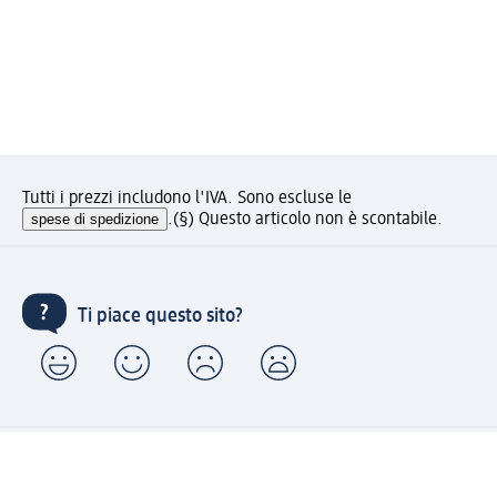
Tutti i prezzi includono l'IVA. Sono escluse le
spese di spedizione
.
(§) Questo articolo non è scontabile.
Ti piace questo sito?
Account "la mia dm": registrati ora e approfitta dei