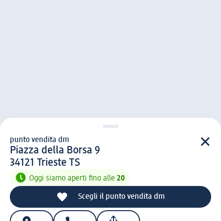
punto vendita dm
punto vendita d m
Piazza della Borsa 9
3 4 1 2 1
34121
Trieste TS
Oggi siamo aperti fino alle
20
Scegli il punto vendita dm