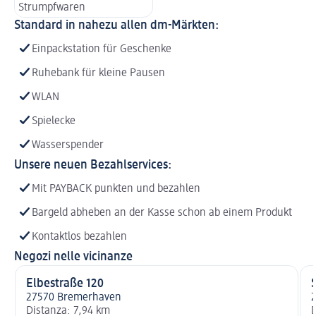
Strumpfwaren
Standard in nahezu allen dm-Märkten:
Einpackstation für Geschenke
Ruhebank für kleine Pausen
WLAN
Spielecke
Wasserspender
Unsere neuen Bezahlservices:
Mit PAYBACK punkten und bezahlen
Bargeld abheben an der Kasse schon ab einem Produkt
Kontaktlos bezahlen
Negozi nelle vicinanze
Elbestraße 120
27570 Bremerhaven
Distanza: 7,94 km
D