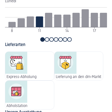
Lunedì
Ma
8
11
14
17
Lieferarten
Express-Abholung
Lieferung an den dm-Markt
Abholstation