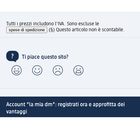
Tutti i prezzi includono l'IVA. Sono escluse le
spese di spedizione
.
(§) Questo articolo non è scontabile.
Ti piace questo sito?
Account "la mia dm": registrati ora e approfitta dei
vantaggi
(1) Spedizione gratuita per ordini superiori a 49 € e ritiro
express sempre gratuito effettuando un ordine con un
account "la mia dm"