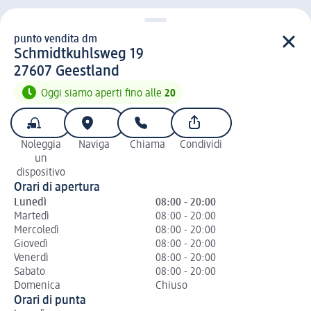
punto vendita dm
punto vendita d m
Schmidtkuhlsweg 19
2 7 6 0 7
27607
Geestland
Oggi siamo aperti fino alle
20
Noleggia
Naviga
Chiama
Condividi
un
dispositivo
Orari di apertura
Lunedì
08:00 - 20:00
Martedì
08:00 - 20:00
Mercoledì
08:00 - 20:00
Giovedì
08:00 - 20:00
Venerdì
08:00 - 20:00
Sabato
08:00 - 20:00
Domenica
Chiuso
Orari di punta