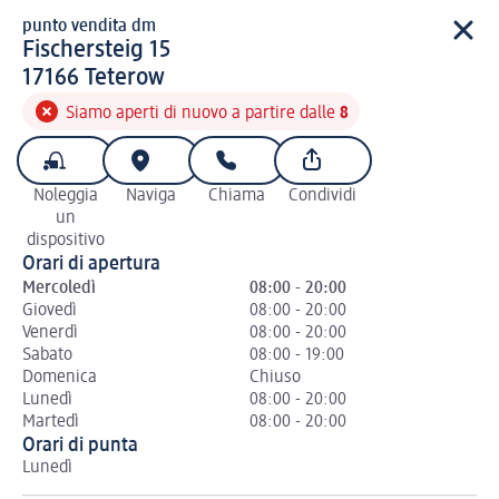
punto vendita dm
punto vendita d m
Fischersteig 15
1 7 1 6 6
17166
Teterow
Siamo aperti di nuovo a partire dalle
8
Noleggia
Naviga
Chiama
Condividi
un
dispositivo
Orari di apertura
Mercoledì
08:00 - 20:00
Giovedì
08:00 - 20:00
Venerdì
08:00 - 20:00
Sabato
08:00 - 19:00
Domenica
Chiuso
Lunedì
08:00 - 20:00
Martedì
08:00 - 20:00
Orari di punta
Lunedì
Ma