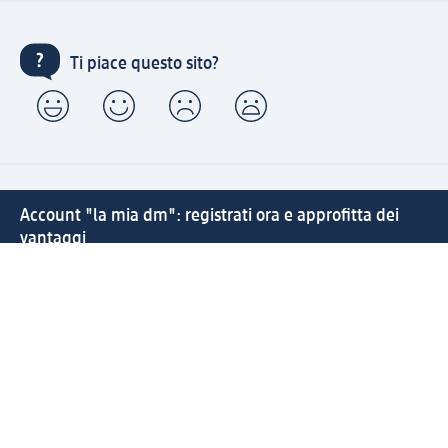
Ti piace questo sito?
Account "la mia dm": registrati ora e approfitta dei
vantaggi
(1) Spedizione gratuita per ordini superiori a 49 € e ritiro
express sempre gratuito effettuando un ordine con un
account "la mia dm"
Reso facile e veloce
Offerte e suggerimenti su misura per te