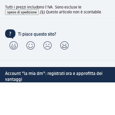
Tutti i prezzi includono l'IVA. Sono escluse le
spese di spedizione
.
(§) Questo articolo non è scontabile.
Ti piace questo sito?
Account "la mia dm": registrati ora e approfitta dei
vantaggi
(1) Spedizione gratuita per ordini superiori a 49 € e ritiro
express sempre gratuito effettuando un ordine con un
account "la mia dm"
Reso facile e veloce