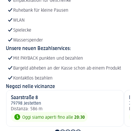
Einpackstation für Geschenke
Ruhebank für kleine Pausen
WLAN
Spielecke
Wasserspender
Unsere neuen Bezahlservices:
Mit PAYBACK punkten und bezahlen
Bargeld abheben an der Kasse schon ab einem Produkt
Kontaktlos bezahlen
Negozi nelle vicinanze
Saarstraße 8
79798 Jestetten
7
Distanza: 586 m
D
Oggi siamo aperti fino alle
20:30