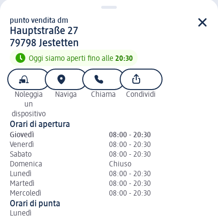
punto vendita dm
punto vendita d m
Hauptstraße 27
7 9 7 9 8
79798
Jestetten
Oggi siamo aperti fino alle
20:30
Noleggia
Naviga
Chiama
Condividi
un
dispositivo
Orari di apertura
Giovedì
08:00 - 20:30
Venerdì
08:00 - 20:30
Sabato
08:00 - 20:30
Domenica
Chiuso
Lunedì
08:00 - 20:30
Martedì
08:00 - 20:30
Mercoledì
08:00 - 20:30
Orari di punta
Lunedì
Ma