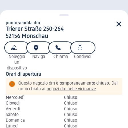
punto vendita dm
punto vendita d m
Trierer Straße 250-264
5 2 1 5 6
52156
Monschau
Noleggia
Naviga
Chiama
Condividi
un
dispositivo
Orari di apertura
Questo negozio dm è
temporaneamente chiuso
. Dai
un'occhiata ai
negozi dm nelle vicinanze
.
Mercoledì
Chiuso
Giovedì
Chiuso
Venerdì
Chiuso
Sabato
Chiuso
Domenica
Chiuso
Lunedì
Chiuso