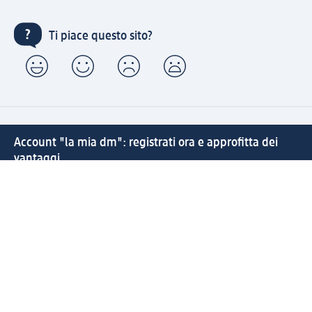
Ti piace questo sito?
Account "la mia dm": registrati ora e approfitta dei
vantaggi
(1) Spedizione gratuita per ordini superiori a 49 € e ritiro
express sempre gratuito effettuando un ordine con un
account "la mia dm"
Reso facile e veloce
Offerte e suggerimenti su misura per te
Crea il tuo account "la mia dm"