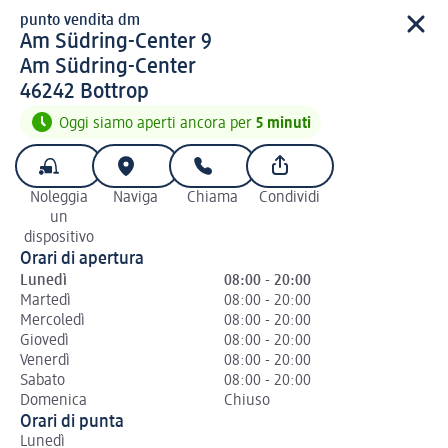
punto vendita dm
punto vendita d m
Am Südring-Center 9
Am Südring-Center
4 6 2 4 2
46242
Bottrop
Oggi siamo aperti ancora per
5 minuti
Noleggia
Naviga
Chiama
Condividi
un
dispositivo
Orari di apertura
Lunedì
08:00 - 20:00
Martedì
08:00 - 20:00
Mercoledì
08:00 - 20:00
Giovedì
08:00 - 20:00
Venerdì
08:00 - 20:00
Sabato
08:00 - 20:00
Domenica
Chiuso
Orari di punta
Lunedì
Ma