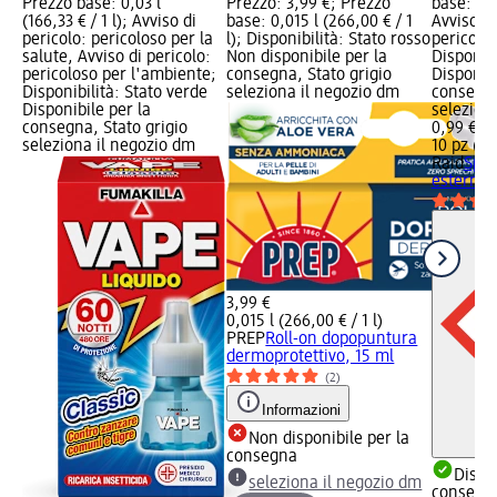
Prezzo base: 0,03 l
Prezzo: 3,99 €; Prezzo
base: 10 
(166,33 € / 1 l); Avviso di
base: 0,015 l (266,00 € / 1
Avviso di
pericolo: pericoloso per la
l); Disponibilità: Stato rosso
pericolo
salute, Avviso di pericolo:
Non disponibile per la
Disponibi
pericoloso per l'ambiente;
consegna, Stato grigio
Disponibi
Disponibilità: Stato verde
seleziona il negozio dm
consegna
Disponibile per la
selezion
consegna, Stato grigio
0,99 €
seleziona il negozio dm
10 pz (0,1
Raid
Spir
esterni, 
3,99 €
0,015 l (266,00 € / 1 l)
PREP
Roll-on dopopuntura
dermoprotettivo, 15 ml
(2)
Informazioni
Non disponibile per la
consegna
Dispon
seleziona il negozio dm
consegn