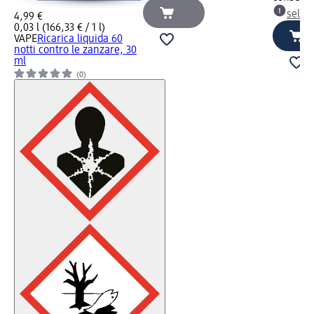
selez
4,99 €
0,03 l (166,33 € / 1 l)
VAPE
Ricarica liquida 60
notti contro le zanzare, 30
ml
(0)