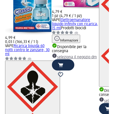
4,79 €
1 pz (4,79 € / 1 pz)
VAPE
Elettroemanatore
liquido Infinity con ricarica,
15 ml
Prodotti biocidi
(0)
4,99 €
Informazioni
0,03 l (166,33 € / 1 l)
VAPE
Ricarica liquida 60
Disponibile per la
notti contro le zanzare, 30
consegna
ml
seleziona il negozio dm
(0)
Dispon
consegn
selez