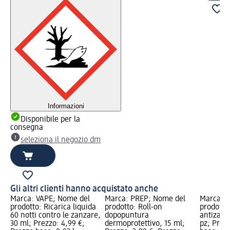
Informazioni
Disponibile per la
consegna
seleziona il negozio dm
Gli altri clienti hanno acquistato anche
Marca: VAPE; Nome del
Marca: PREP; Nome del
Marca: R
prodotto: Ricarica liquida
prodotto: Roll-on
prodotto:
60 notti contro le zanzare,
dopopuntura
antizanz
30 ml; Prezzo: 4,99 €;
dermoprotettivo, 15 ml;
pz; Prez