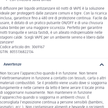
Con chiusura salva bimbo
Il diffusore per liquido antizanzare 60 notti di VAPE è la soluzione
ideale per proteggerti dalle zanzare comuni e tigre. Con la ricarica
inclusa, garantisce fino a 480 ore di protezione continua. Facile da
usare, è dotato di un pratico pulsante ON/OFF e di una chiusura
salva bimbo per una maggiore sicurezza. Perfetto per garantire
notti tranquille e senza fastidi, è un alleato indispensabile nelle
stagioni calde. Scegli VAPE per un ambiente sereno e libero dalle
zanzare!
Codice articolo dm: 3069167
GTIN: 8055136822134
Avvertenze
Non toccare l’apparecchio quando è in funzione. Non tenere
l'elettroemanatore in funzione a contatto con tessuti, carta o altri
materiali combustibili. Se il prodotto viene usato dove si soggiorna
lungamente e nelle camere da letto è bene aerare il locale prima
di soggiornarvi nuovamente. Non mantenere in funzione
l'apparecchio quando si soggiorna in ambienti chiusi. È
sconsigliata l'esposizione continua a persone sensibili (bambini,
asmatici, ecc.). Non contaminare alimenti e bevande o recipienti