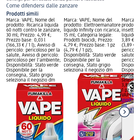
Come difendersi dalle zanzare
Prodotti simili
Marca: VAPE; Nome del
Marca: VAPE; Nome del
Marca: V
prodotto: Ricarica liquida
prodotto: Elettroemanatore
prodotto:
60 notti contro le zanzare,
liquido Infinity con ricarica,
insettici
30 ml; Prezzo: 4,99 €;
15 ml; Categoria legale:
liquido, 
Prezzo base: 0,03 l
Prodotti biocidi; Prezzo:
3,89 €; P
(166,33 € / 1 l); Avviso di
4,79 €; Prezzo base: 1 pz
(3,89 € /
pericolo: pericoloso per la
(4,79 € / 1 pz);
pericolo:
salute, Avviso di pericolo:
Disponibilità: Stato verde
salute, A
pericoloso per l'ambiente;
Disponibile per la
pericolo
Disponibilità: Stato verde
consegna, Stato grigio
Disponibi
Disponibile per la
seleziona il negozio dm
Disponibi
consegna, Stato grigio
consegna
seleziona il negozio dm
selezion
3,89 €
1 pz (3,89
VAPE
Rica
inodore I
ml