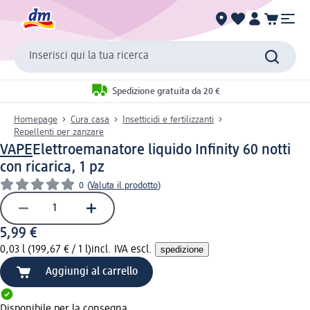
Inserisci qui la tua ricerca
Spedizione gratuita da 20 €
Homepage
Cura casa
Insetticidi e fertilizzanti
Repellenti per zanzare
VAPE
Elettroemanatore liquido Infinity 60 notti
con ricarica, 1 pz
0
(
Valuta il prodotto
)
5,99 €
0,03 l (199,67 € / 1 l)
incl. IVA escl.
spedizione
Aggiungi al carrello
Disponibile per la consegna