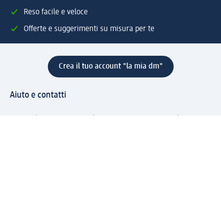
Reso facile e veloce
Offerte e suggerimenti su misura per te
Crea il tuo account "la mia dm"
Aiuto e contatti
Servizi
Servizio clienti
Spedizione e consegna
Reso e rimborso
L'azienda
La nostra azienda
Corporate Responsibility
Lavora con noi
Press e news
Espansione
Un mondo di prodotti